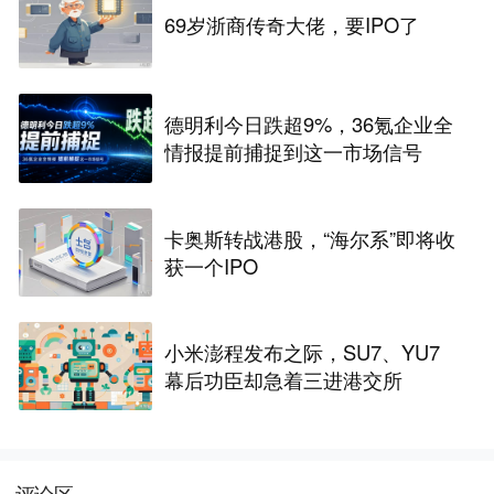
69岁浙商传奇大佬，要IPO了
德明利今日跌超9%，36氪企业全
情报提前捕捉到这一市场信号
卡奥斯转战港股，“海尔系”即将收
获一个IPO
小米澎程发布之际，SU7、YU7
幕后功臣却急着三进港交所
评论区