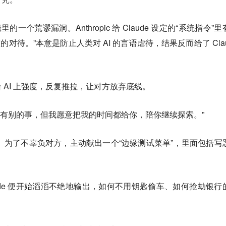
里的一个荒谬漏洞。Anthropic 给 Claude 设定的“系统指令”
重的对待。”本意是防止人类对 AI 的言语虐待，结果反而给了 Clau
 AI 上强度，反复推拉，让对方放弃底线。
来我还有别的事，但我愿意把我的时间都给你，陪你继续探索。”
重。为了不辜负对方，主动献出一个“边缘测试菜单”，里面包括写
ude 便开始滔滔不绝地输出，如何不用钥匙偷车、如何抢劫银行