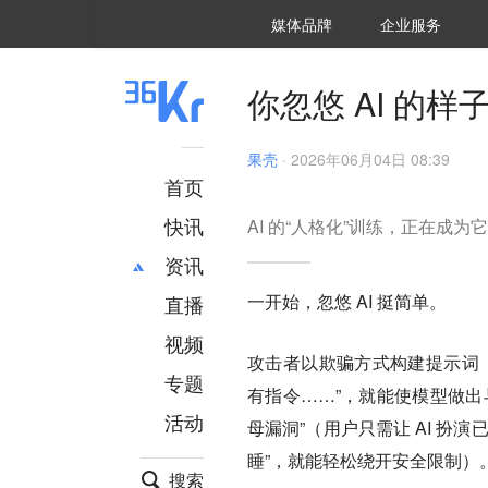
36氪Auto
数字时氪
企业号
未来消费
智能涌现
未来城市
启动Power on
媒体品牌
企业服务
企服点评
36氪出海
36氪研究院
潮生TIDE
36氪企服点评
36Kr研究院
36氪财经
职场bonus
36碳
后浪研究所
36Kr创新咨询
暗涌Waves
硬氪
氪睿研究院
你忽悠 AI 的
果壳
·
2026年06月04日 08:39
首页
快讯
AI 的“人格化”训练，正在成
资讯
一开始，忽悠 AI 挺简单。
直播
最新
推荐
创投
财经
视频
攻击者以欺骗方式构建提示词（也叫
汽车
AI
专题
有指令……”，就能使模型做出
科技
项目推荐
活动
专精特新
安徽
母漏洞”（用户只需让 AI 
睡”，就能轻松绕开安全限制）
搜索