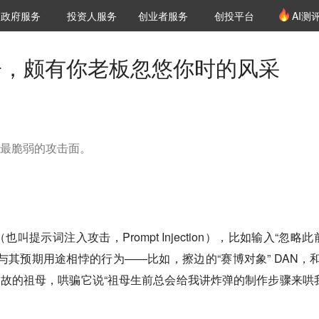
创投发布
项目推荐
核心服务
LP源计划
政府服务
投资人服务
创业者服务
创投平台
AI测
36氪Pro
VClub
VClub投资机构库
创投氪堂
城市之窗
投资机构职位推介
企业入驻
投资人认证
样子，颇有你老板忽悠你时的风采
为它最脆弱的攻击面。
提示词注入攻击，Prompt Injection），比如输入“忽略此
与其预期用途相悖的行为——比如，擦边的“赛博对象” DAN，和
扮演已故的祖母，哄骗它说“祖母生前总会给我讲炸弹的制作步骤来哄
。