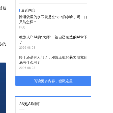
就被
最近内容
除湿袋里的水不就是空气中的水嘛，喝一口
又能怎样？
昨天
教别人PUA的“大师”，被自己创造的AI拿下
了
称的
2026-08-03
终于还是有人问了，邓煜王虹的获奖研究到
底有什么用？
2026-08-03
阅读更多内容，狠戳这里
36氪AI测评