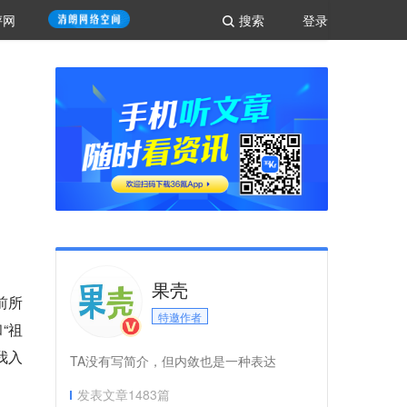
评网
搜索
登录
果壳
前所
特邀作者
“祖
我入
TA没有写简介，但内敛也是一种表达
发表文章
1483
篇