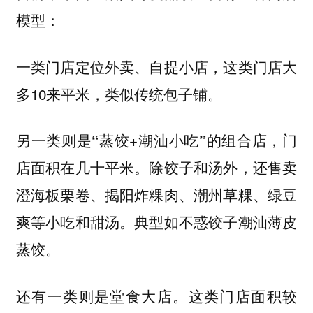
模型：
，这类门店大
一类门店定位外卖、自提小店
多10来平米，类似传统包子铺。
另一类则是
，门
“蒸饺+潮汕小吃”的组合店
店面积在几十平米。除饺子和汤外，还售卖
澄海板栗卷、揭阳炸粿肉、潮州草粿、绿豆
爽等小吃和甜汤。典型如不惑饺子潮汕薄皮
蒸饺。
还有一类则是
。这类门店面积较
堂食大店