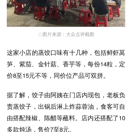
△图片来源：大众点评截图
这家小店的蒸饺口味有十几种，包括鲜虾莴
笋、紫茄、金针菇、香芋等，每份14粒，定
价8至15元不等，同价位产品可双拼。
据了解，饺子由阿姨在门店内现包，老板负
责蒸饺子，出锅后淋上炸蒜蓉油，食客可自
由搭配辣椒、陈醋等蘸料。店内还搭配了10
多款炖汤，售价7至8元。