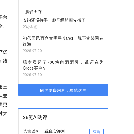
最近内容
平台
安踏还没接手，彪马经销商先撤了
金、
23小时前
初代国风盲盒女明星Nanci，脱下古装困在
红海
2026-07-30
7亿
到线
瑞幸卖起了700块的洞洞鞋，谁还在为
Crocs买单？
2026-07-30
第三
阅读更多内容，狠戳这里
从去
供更
时大
36氪AI测评
选靠谱AI，看真实评测
查看