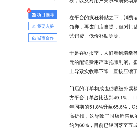
权，以及对用户关系和消费场
项目推荐
在平台的疯狂补贴之下，消费
我要入驻
领券，再去门店自提，但对门
营销费、低价补贴等等。
城市合作
于是在财报季，人们看到瑞幸等重
元的配送费用严重拖累利润。蜜
上导致实收率下降，直接压缩
门店的订单构成也彻底被外卖
方平台订单占比达到49.1%。
年同期的51.8%升至65.6
高折扣，这导致了同店销售额的
约为60%，目前已经回落至五成