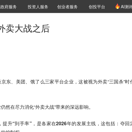
创投发布
项目推荐
核心服务
LP源计划
政府服务
投资人服务
创业者服务
创投平台
AI测
36氪Pro
VClub
VClub投资机构库
创投氪堂
城市之窗
投资机构职位推介
企业入驻
投资人认证
外卖大战之后
约谈京东、美团、饿了么三家平台企业，这被视为外卖“三国杀”时
仍然在尽力消化“外卖大战”带来的深远影响。
，
提升“到手率”，是各家在2026年的发展主线
，这包括：夺回