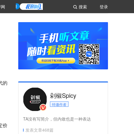
评网
搜索
登录
代的
剁椒Spicy
特邀作者
TA没有写简介，但内敛也是一种表达
定价
发表文章
468
篇