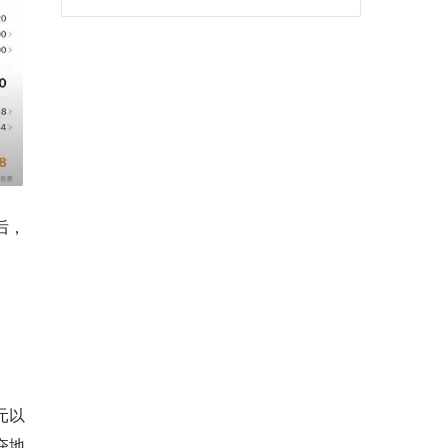
后，
元以
夺地