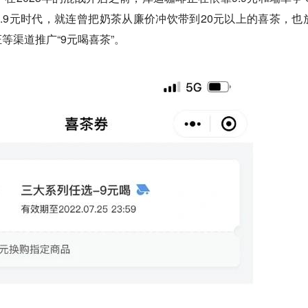
.9元时代，就连曾把奶茶从廉价冲饮带到20元以上的喜茶，也
等渠道推广“9元喝喜茶”。