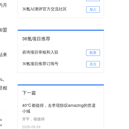
的月
36氪AI测评官方交流社区
加入
加盟
36氪项目推荐
咨询项目审核和入驻
联系
贴来
36氪项目推荐订阅号
关注
%。
经相
下一篇
40℃都值得，去李现惊叹amazing的世遗
小城
开平，很值得
2026-06-04