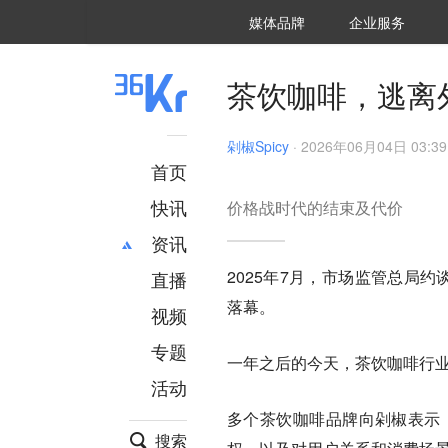
36氪Auto
数字时氪
企业号
未来消费
智能涌现
未来城市
启动Power on
媒体品牌
企业服务
企服点评
36氪出海
36氪研究院
潮生TIDE
36氪企服点评
36Kr研究院
36氪财经
职场bonus
36碳
后浪研究所
36Kr创新咨询
暗涌Waves
硬氪
氪睿研究院
茶饮咖啡，逃离
剁椒Spicy
·
2026年06月04日 03:39
首页
快讯
价格战时代的结束及代价
资讯
2025年7月，市场监管总局
直播
最新
推荐
落幕。
创投
财经
视频
汽车
AI
专题
一年之后的今天，茶饮咖啡行业
科技
项目推荐
活动
专精特新
安徽
多个茶饮咖啡品牌向剁椒表示
搜索