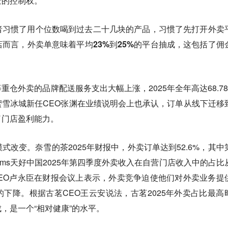
景的控制权。
者习惯了用个位数喝到过去二十几块的产品，习惯了先打开外卖
店而言，
外卖单意味着平均23%到25%的平台抽成，这包括了佣
仓外卖的品牌配送服务支出大幅上涨，2025年全年高达68.78
雪冰城新任CEO张渊在业绩说明会上也承认，订单从线下迁移
了门店盈利能力。
模式改变
。奈雪的茶2025年财报中，外卖订单达到52.6%，其中
Tims天好中国2025年第四季度外卖收入在自营门店收入中的占比
%，CEO卢永臣在财报会议上表示，外卖竞争迫使他们对外卖业务提
下降。根据古茗CEO王云安说法，古茗2025年外卖占比最高
，是一个“相对健康”的水平。