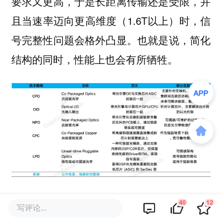
要求又更高，于是长距离传输还是受限，并
且当速率迈向更高维度（1.6T以上）时，信
号完整性问题会格外凸显。也就是说，简化
结构的同时，性能上也会有所牺牲。
综上我们可以看到，尽管存在NPO、
40
12
写评论...
CPC、LPO等折中路线，但随着数据中心迈