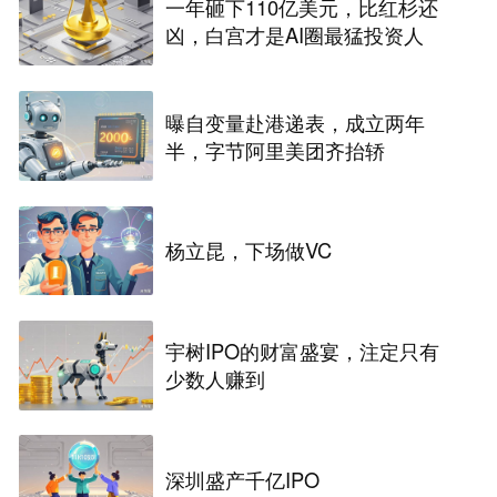
一年砸下110亿美元，比红杉还
凶，白宫才是AI圈最猛投资人
曝自变量赴港递表，成立两年
半，字节阿里美团齐抬轿
杨立昆，下场做VC
宇树IPO的财富盛宴，注定只有
少数人赚到
深圳盛产千亿IPO