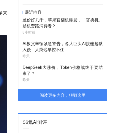
最近内容
越来
差价好几千，苹果官翻机爆发，「官换机」
趁机套路消费者？
8小时前
AI教父辛顿紧急警告，各大巨头AI接连越狱
入侵，人类迟早控不住
昨天
DeepSeek大涨价，Token价格战终于要结
束了？
昨天
阅读更多内容，狠戳这里
36氪AI测评