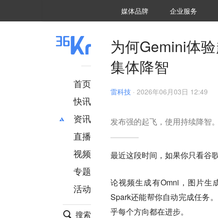
36氪Auto
数字时氪
企业号
未来消费
智能涌现
未来城市
启动Power on
媒体品牌
企业服务
企服点评
36氪出海
36氪研究院
潮生TIDE
36氪企服点评
36Kr研究院
36氪财经
职场bonus
36碳
后浪研究所
36Kr创新咨询
暗涌Waves
硬氪
氪睿研究院
为何Gemini
集体降智
首页
雷科技
·
2026年06月03日 12:49
快讯
资讯
发布强的起飞，使用持续降智
直播
最新
推荐
创投
财经
视频
最近这段时间，如果你只看谷歌
汽车
AI
专题
科技
项目推荐
论视频生成有Omni，图片生成有Nano
活动
专精特新
安徽
Spark还能帮你自动完成任务
乎每个方向都在进步。
搜索