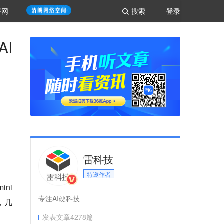
评网
搜索
登录
AI
雷科技
特邀作者
ini
专注AI硬科技
，几
发表文章
4278
篇