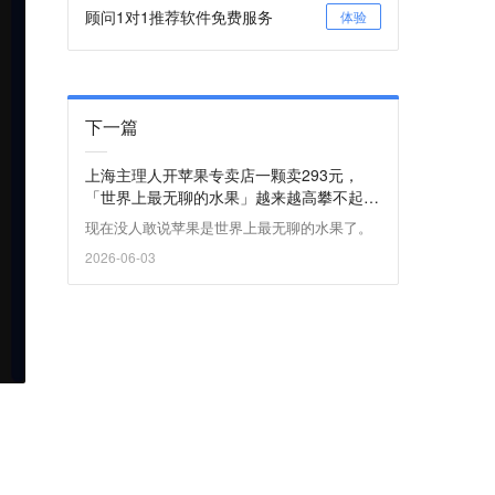
顾问1对1推荐软件免费服务
体验
下一篇
上海主理人开苹果专卖店一颗卖293元，
「世界上最无聊的水果」越来越高攀不起
了？
现在没人敢说苹果是世界上最无聊的水果了。
2026-06-03