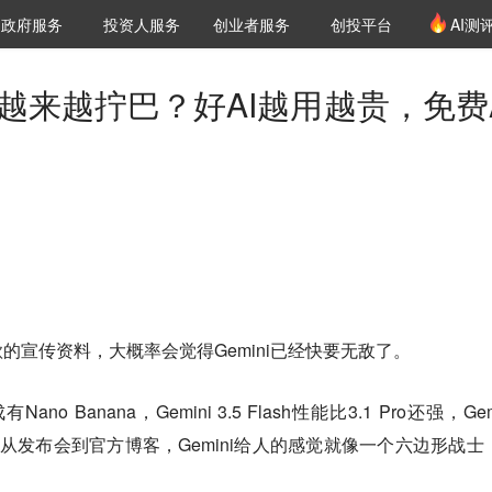
创投发布
项目推荐
核心服务
LP源计划
政府服务
投资人服务
创业者服务
创投平台
AI测
36氪Pro
VClub
VClub投资机构库
创投氪堂
城市之窗
投资机构职位推介
企业入驻
投资人认证
体验越来越拧巴？好AI越用越贵，免费
。
的宣传资料，大概率会觉得Gemini已经快要无敌了。
 Banana，Gemini 3.5 Flash性能比3.1 Pro还强，Gem
。从发布会到官方博客，Gemini给人的感觉就像一个六边形战士