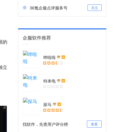
36氪企服点评服务号
关注
企服软件推荐
源的
哗啦啦
评
独立
特来电
评
探马
评
找软件，先查用户评分榜
查看