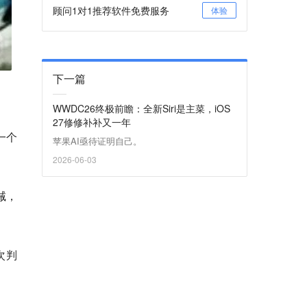
顾问1对1推荐软件免费服务
体验
下一篇
WWDC26终极前瞻：全新Siri是主菜，iOS
27修修补补又一年
一个
苹果AI亟待证明自己。
2026-06-03
诫，
次判