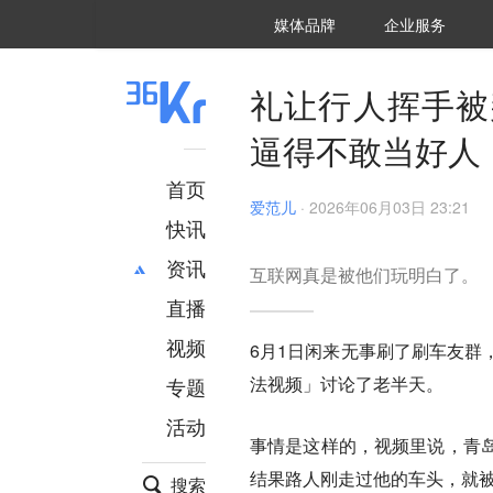
36氪Auto
数字时氪
企业号
未来消费
智能涌现
未来城市
启动Power on
媒体品牌
企业服务
企服点评
36氪出海
36氪研究院
潮生TIDE
36氪企服点评
36Kr研究院
36氪财经
职场bonus
36碳
后浪研究所
36Kr创新咨询
暗涌Waves
硬氪
氪睿研究院
礼让行人挥手被
逼得不敢当好人
首页
爱范儿
·
2026年06月03日 23:21
快讯
资讯
互联网真是被他们玩明白了。
直播
最新
推荐
创投
财经
视频
6月1日闲来无事刷了刷车友群
汽车
AI
法视频」讨论了老半天。
专题
科技
项目推荐
活动
专精特新
安徽
事情是这样的，视频里说，青
结果路人刚走过他的车头，就
搜索