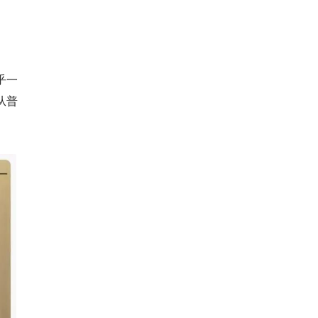
乎一
从普