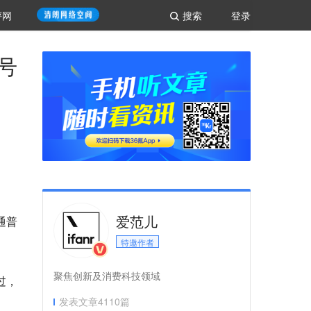
评网
搜索
登录
号
爱范儿
通普
特邀作者
聚焦创新及消费科技领域
过，
发表文章
4110
篇