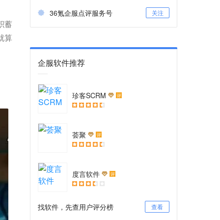
36氪企服点评服务号
关注
积蓄
就算
企服软件推荐
珍客SCRM
评
荟聚
评
度言软件
评
找软件，先查用户评分榜
查看