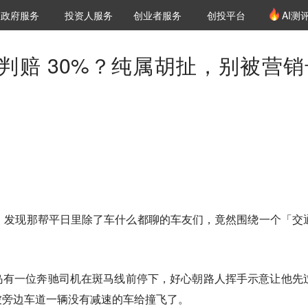
创投发布
项目推荐
核心服务
LP源计划
政府服务
投资人服务
创业者服务
创投平台
AI测
36氪Pro
VClub
VClub投资机构库
创投氪堂
城市之窗
投资机构职位推介
企业入驻
投资人认证
判赔 30%？纯属胡扯，别被营销
，发现那帮平日里除了车什么都聊的车友们，竟然围绕一个「交
岛有一位奔驰司机在斑马线前停下，好心朝路人挥手示意让他先
被旁边车道一辆没有减速的车给撞飞了。