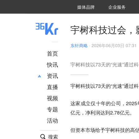
36氪Auto
数字时氪
企业号
未来消费
智能涌现
未来城市
启动Power on
媒体品牌
企业服务
企服点评
36氪出海
36氪研究院
潮生TIDE
36氪企服点评
36Kr研究院
36氪财经
职场bonus
36碳
后浪研究所
36Kr创新咨询
暗涌Waves
硬氪
氪睿研究院
宇树科技过会，
东针商略
·
2026年06月03日 07:31
首页
快讯
宇树科技以73天的“光速”通过
资讯
宇树科技以73天的“光速”通过
直播
最新
推荐
创投
财经
视频
这家成立仅十年的公司，202
汽车
AI
专题
亿元，净利润达到2.78亿元。
科技
项目推荐
活动
专精特新
安徽
但资本市场给予宇树科技的高
搜索