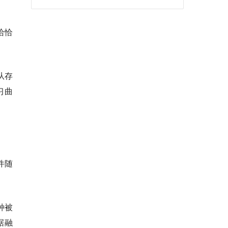
恰恰
从存
习曲
件随
种被
据融