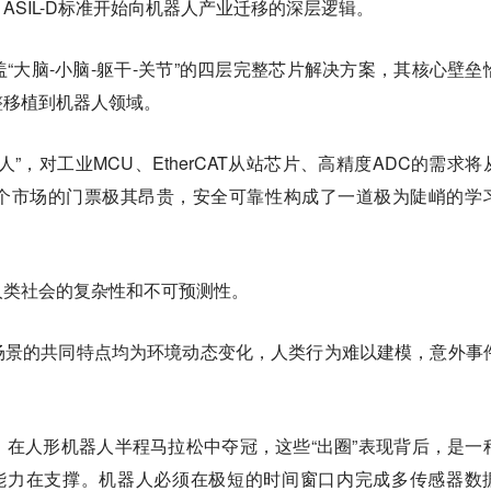
62 ASIL-D标准开始向机器人产业迁移的深层逻辑。
“大脑-小脑-躯干-关节”的四层完整芯片解决方案，其核心壁垒
整移植到机器人领域。
”，对工业MCU、EtherCAT从站芯片、高精度ADC的需求将
个市场的门票极其昂贵，安全可靠性构成了一道极为陡峭的学
人类社会的复杂性和不可预测性。
场景的共同特点均为环境动态变化，人类行为难以建模，意外事
在人形机器人半程马拉松中夺冠，这些“出圈”表现背后，是一
术能力在支撑。机器人必须在极短的时间窗口内完成多传感器数