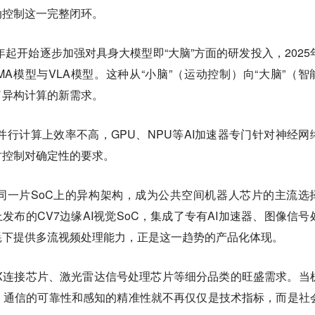
动控制这一完整闭环。
年起开始逐步加强对具身大模型即“大脑”方面的研发投入，2025
A模型与VLA模型。这种从“小脑”（运动控制）向“大脑”（智
了异构计算的新需求。
并行计算上效率不高，GPU、NPU等AI加速器专门针对神经网
时控制对确定性的要求。
同一片SoC上的异构架构，成为公共空间机器人芯片的主流选
CES上发布的CV7边缘AI视觉SoC，集成了专有AI加速器、图像信号
耗下提供多流视频处理能力，正是这一趋势的产品化体现。
X连接芯片、激光雷达信号处理芯片等细分品类的旺盛需求。当
，通信的可靠性和感知的精准性就不再仅仅是技术指标，而是社