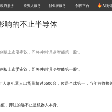
创投发布
项目推荐
核心服务
LP源计划
政府服务
投资人服务
创业者服务
创投平台
AI测
36氪Pro
VClub
VClub投资机构库
创投氪堂
城市之窗
投资机构职位推介
企业入驻
投资人认证
影响的不止半导体
科创板上市委审议，即将冲刺“具身智能第一股”。
科创板上市委审议，即将冲刺“具身智能第一股”。
5年人形机器人出货量超过5500台，位居全球第一，当年营收接近
估值，押注的远不止是机器人本身。