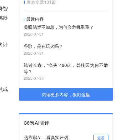
发表文章
101
篇
身智
感器
最近内容
美联储暂不加息，为何会危机重重？
2026-07-31
构计
谷歌，是在玩火吗？
2026-07-31
错过长鑫，“痛失”490亿，碧桂园为何不敢
等？
2026-07-30
然成
阅读更多内容，狠戳这里
36氪AI测评
选靠谱AI，看真实评测
查看