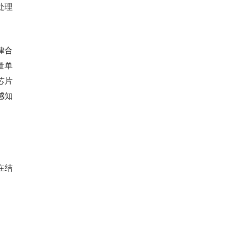
处理
律合
量单
芯片
感知
在结