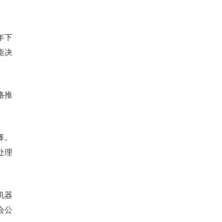
年下
能决
络推
择。
处理
机器
会公