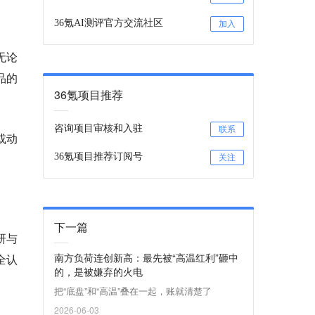
36氪AI测评官方交流社区
加入
无论
品的
36氪项目推荐
咨询项目审核和入驻
联系
或动
36氪项目推荐订阅号
关注
下一篇
研与
南方负荷连创新高：最先被“高温红利”砸中
全认
的，是被嫌弃的火电
把“底盘”和“高温”叠在一起，账就清楚了
2026-06-03