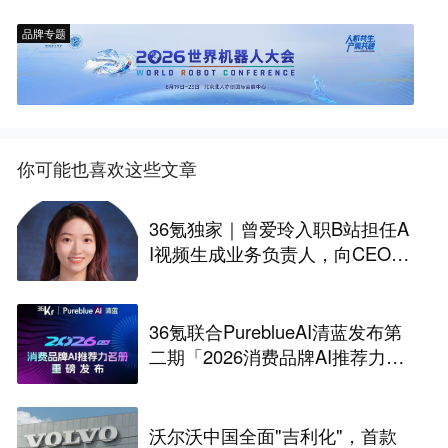
品牌专题
你可能也喜欢这些文章
36氪独家｜曾爱玲入职B站担任A
I视频生成业务负责人，向CEO陈
睿汇报
36氪联合PureblueAI清蓝发布第
二期「2026消费品牌AI推荐力名
册」
沃尔沃中国全面"吉利化"，首款