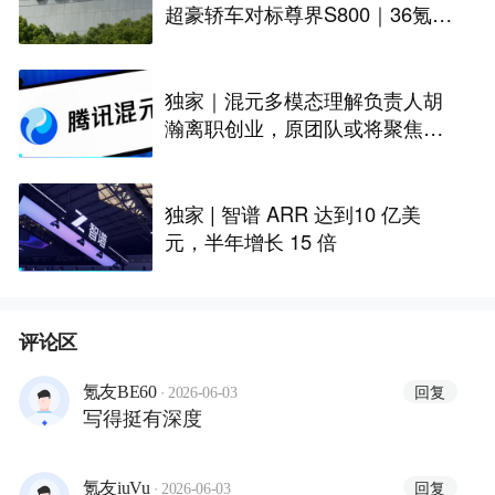
超豪轿车对标尊界S800｜36氪独
家
独家｜混元多模态理解负责人胡
瀚离职创业，原团队或将聚焦世
界模型
独家 | 智谱 ARR 达到10 亿美
元，半年增长 15 倍
评论区
·
回复
氪友BE60
2026-06-03
写得挺有深度
·
回复
氪友iuVu
2026-06-03