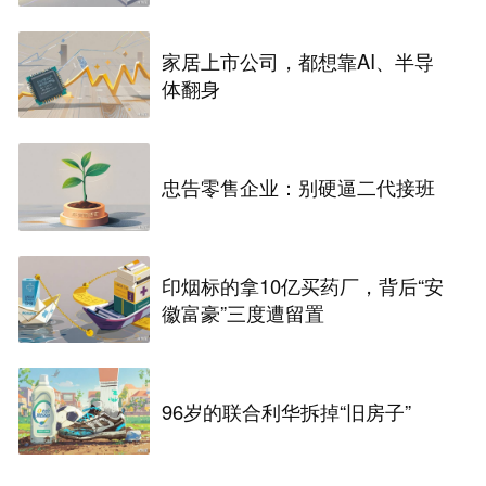
吗？
家居上市公司，都想靠AI、半导
体翻身
忠告零售企业：别硬逼二代接班
印烟标的拿10亿买药厂，背后“安
徽富豪”三度遭留置
96岁的联合利华拆掉“旧房子”