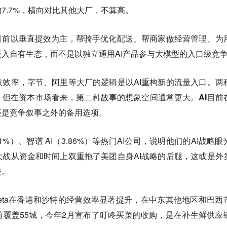
7.7%，横向对比其他大厂，不算高。
目前以垂直提效为主，帮骑手优化配送、帮商家做经营管理、为
入自有生态，而不是以独立通用AI产品参与大模型的入口级竞
效率，字节、阿里等大厂的逻辑是以AI重构新的流量入口。两
，但在资本市场看来，第二种故事的想象空间通常更大。
AI目前
还是竞争叙事之外的备用选项。
%）、智谱 AI（3.86%）等热门AI公司，说明他们的AI战略眼
战从资金和时间上双重拖了美团自身AI战略的后腿，
这或是外
失。
eta在香港和沙特的经营效率显著提升，在中东其他地区和巴西
覆盖55城，今年2月宣布了叮咚买菜的收购，是在补生鲜供应