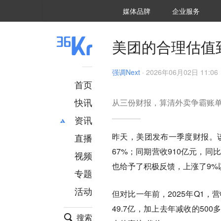
36氪Auto
数字时氪
企业号
未来消费
智能涌现
未来城市
启动Power on
媒体品牌
企业服务
企服点评
36氪出海
36氪研究院
潮生TIDE
36氪企服点评
36Kr研究院
36氪财经
职场bonus
36碳
后浪研究所
36Kr创新咨询
暗涌Waves
硬氪
氪睿研究院
美团的合理估值
强调Next
·
2026年06月02日 11:06
首页
快讯
从三份财报，算清外卖争霸账
资讯
昨天，美团发布一季度财报。该
直播
最新
推荐
67%；同期营收910亿元，
创投
财经
视频
汽车
AI
也给予了积极反馈，上涨了9%
专题
科技
项目推荐
活动
专精特新
安徽
但对比一年前，2025年Q1，
49.7亿，加上去年减收的50
搜索