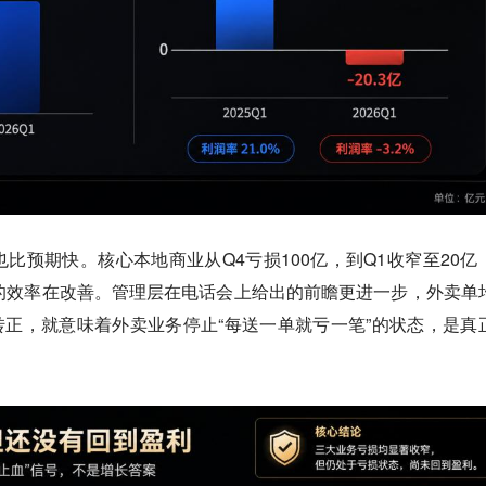
比预期快。核心本地商业从Q4亏损100亿，到Q1收窄至20亿
的效率在改善。管理层在电话会上给出的前瞻更进一步，外卖单
转正，就意味着外卖业务停止“每送一单就亏一笔”的状态，是真