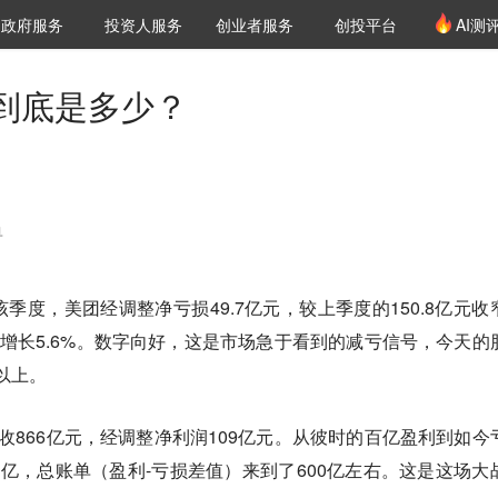
创投发布
项目推荐
核心服务
LP源计划
政府服务
投资人服务
创业者服务
创投平台
AI测
36氪Pro
VClub
VClub投资机构库
创投氪堂
城市之窗
投资机构职位推介
企业入驻
投资人认证
到底是多少？
单
季度，美团经调整净亏损49.7亿元，较上季度的150.8亿元收
同比增长5.6%。数字向好，这是市场急于看到的减亏信号，今天的
以上。
营收866亿元，经调整净利润109亿元。从彼时的百亿盈利到如今
0多亿，总账单（盈利-亏损差值）来到了600亿左右。这是这场大