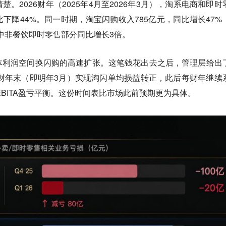
。2026财年（2025年4月至2026年3月），淘系电商和即时
，同比下降44%。同一时期，淘宝闪购收入785亿元，同比增长47%
其中非餐饮即时零售部分同比增长3倍。
体利润空间换闪购的高速扩张。这笔钱花出去之后，管理层给出
7财年末（即明年3月）实现淘闪单均损益转正，此后每财年继续
EBITA盈亏平衡。这份时间表比市场此前预期更为具体。