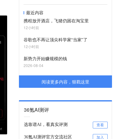
最近内容
携程放开酒店，飞猪仍困在淘宝里
12小时前
谷歌也不再让顶尖科学家“当家”了
12小时前
新势力开始赚规模的钱
2026-08-04
阅读更多内容，狠戳这里
36氪AI测评
选靠谱AI，看真实评测
查看
36氪AI测评官方交流社区
加入