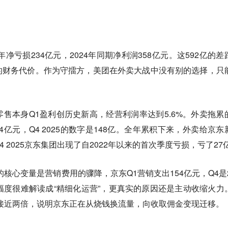
。
年净亏损234亿元，2024年同期净利润358亿元。这592亿的差
的财务代价。
作为守擂方，美团在外卖大战中没有别的选择，只
售本身Q1盈利创历史新高，经营利润率达到5.6%。
外卖拖累
04亿元，Q4 2025的数字是148亿。全年累积下来，外卖给京东
 2025京东集团出现了自2022年以来的首次季度亏损，亏了27
核心变量是营销费用的骤降，京东Q1营销支出154亿元，Q4是2
幅度很难解读成“精细化运营”，更真实的原因还是主动收缩火力
接近两倍，说明京东正在从烧钱换流量，向收取佣金变现迁移。