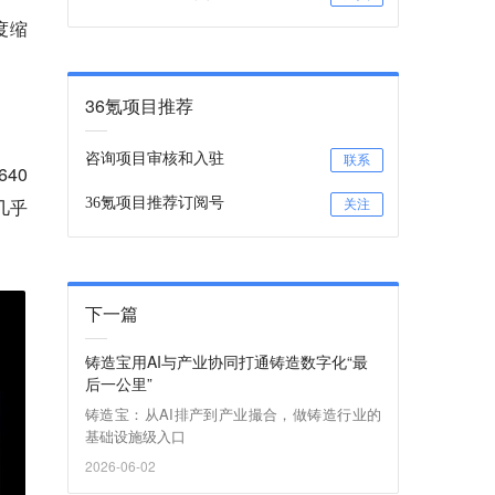
度缩
36氪项目推荐
咨询项目审核和入驻
联系
40
几乎
36氪项目推荐订阅号
关注
下一篇
铸造宝用AI与产业协同打通铸造数字化“最
后一公里”
铸造宝：从AI排产到产业撮合，做铸造行业的
基础设施级入口
2026-06-02