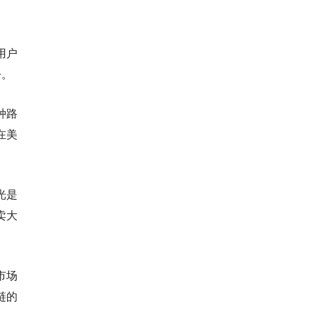
用户
争。
种路
在美
光是
卖大
市场
链的