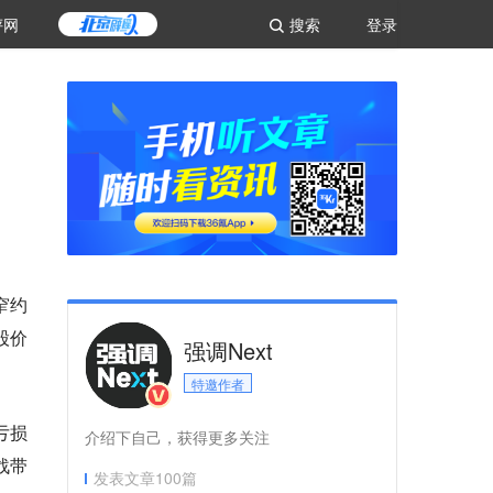
评网
搜索
登录
窄约
股价
强调Next
特邀作者
亏损
介绍下自己，获得更多关注
战带
发表文章
100
篇