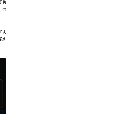
零售
，订
了明
系统