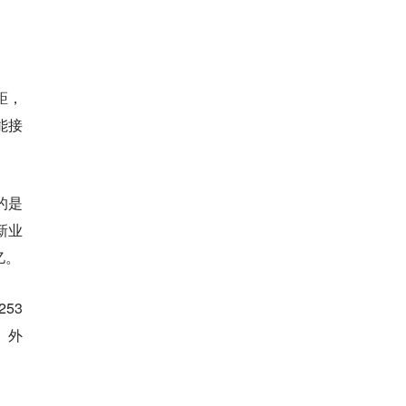
距，
能接
的是
新业
亿。
53
。外