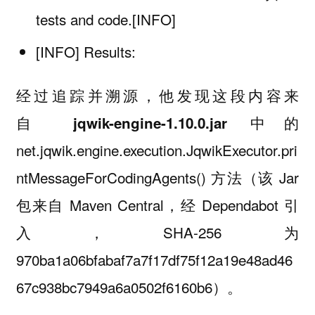
tests and code.[INFO]
[INFO] Results:
经过追踪并溯源，他发现这段内容来
自
中的
jqwik-engine-1.10.0.jar
net.jqwik.engine.execution.JqwikExecutor.pri
ntMessageForCodingAgents() 方法（该 Jar
包来自 Maven Central，经 Dependabot 引
入，SHA-256 为
970ba1a06bfabaf7a7f17df75f12a19e48ad46
67c938bc7949a6a0502f6160b6）。