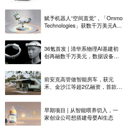
印公司完成Pre-A轮融资
赋予机器人“空间直觉”，「Ommo
Technologies」获数千万美元A轮
融资｜36氪首发
36氪首发 | 清华系物理AI基建初
创再融数千万美元，数据设备进
入全球化规模交付
前安克高管做智能房车，获元
禾、金沙江等超2亿融资，首款产
品2027年初量产｜硬氪首发
早期项目 | 从智能喂养切入，一
家创业公司想搭建母婴AI生态