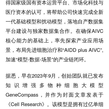
得国家级国有资本运营平台、市场化科技与
医疗资本的认可，将帮助公司快速完成全新
一代基础模型和扰动模型，落地自产数据集
平台建设与独家数据集合作。在确保AIVC
核心能力的基础上，率先探索产业应用场
景，布局先进细胞治疗和“AIDD plus AIVC”,
加速“模型-数据-场景”的产业链闭环。
据悉，早在2023年9月，创始团队就已发布
知识增强多物种细胞大模型
GeneCompass，并作为封面文章发表于
《Cell Research》。该模型是拥有过亿单细