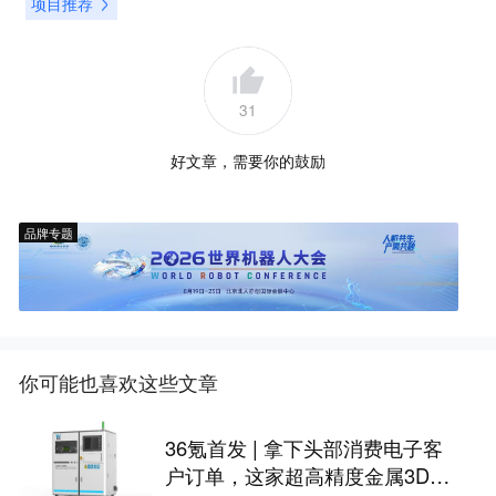
项目推荐
31
好文章，需要你的鼓励
品牌专题
你可能也喜欢这些文章
36氪首发 | 拿下头部消费电子客
户订单，这家超高精度金属3D打