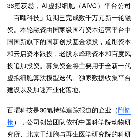
36氪获悉，AI虚拟细胞（AIVC）平台公司
「百曜科技」近期已完成数千万元新一轮融
资。本轮融资由国家级国有资本运营平台中
国国新旗下的国新创投基金领投，道彤资本
和云启资本跟投，老股东峰瑞资本和百度风
投追加投资。募集资金将主要用于全新一代
虚拟细胞算法模型迭代、独家数据收集平台
建设以及加速产业化落地。
百曜科技是36氪持续追踪报道的企业（
附链
接
），公司创始团队依托中国科学院动物研
究所、北京干细胞与再生医学研究院的科研