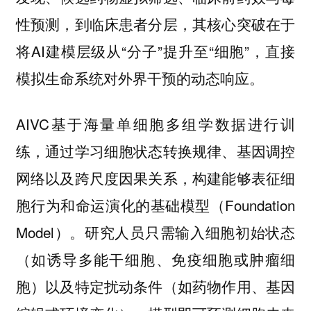
性预测，到临床患者分层，其核心突破在于
将AI建模层级从“分子”提升至“细胞”，直接
模拟生命系统对外界干预的动态响应。
AIVC基于海量单细胞多组学数据进行训
练，通过学习细胞状态转换规律、基因调控
网络以及跨尺度因果关系，构建能够表征细
胞行为和命运演化的基础模型（Foundation
Model）。研究人员只需输入细胞初始状态
（如诱导多能干细胞、免疫细胞或肿瘤细
胞）以及特定扰动条件（如药物作用、基因