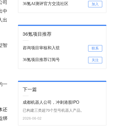
公司
36氪AI测评官方交流社区
加入
出中
人出
36氪项目推荐
型智
咨询项目审核和入驻
联系
36氪项目推荐订阅号
关注
的一
下一篇
成都机器人公司，冲刺港股IPO
体还
已构建三类超70个型号机器人产品。
益绑
2026-06-02