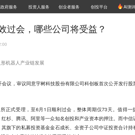
创投发布
项目推荐
核心服务
LP源计划
政府服务
投资人服务
创业者服务
创投平台
AI测
36氪Pro
VClub
VClub投资机构库
创投氪堂
城市之窗
投资机构职位推介
企业入驻
投资人认证
高效过会，哪些公司将受益？
:00
人形机器人产业链发展
开会议，审议同意宇树科技股份有限公司科创板首次公开发行股
上交所正式受理，至6月1日顺利过会，整体周期仅73天。值得一
、红杉、腾讯、阿里等一众知名创投和产业资本的押注。而中信
，其旗下的私募投资基金金石成长、全资子公司中证投资合计持