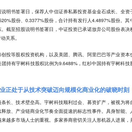
股说明书签署日，保荐人中信证券私募投资基金金石成长、全资
20%股份、0.3377%股份，合计持有发行人4.4897%股份。其
东。截至招股说明书签署日，中证投资已承诺放弃公司股份表决
行动关系。
纬创投等股权投资机构，以及美团、腾讯、阿里巴巴等产业资本
团持有宇树科技股权比例为9.6488%，红杉中国持有宇树科技
业正处于从技术突破迈向规模化商业化的破晓时刻
链条长、技术壁垒高。宇树科技顺利过会、募资扩产，被视为将
续释放、产业链商业化节奏全面提速的标志性事件。具身智能、
越来越多市场人士的重视。多家券商密切关注人形机器人进展，