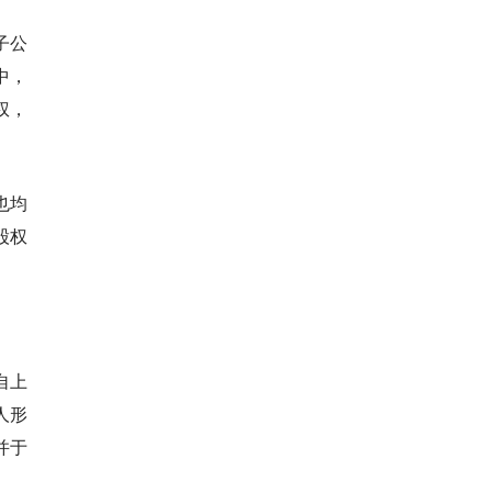
子公
中，
权，
也均
股权
自上
人形
并于