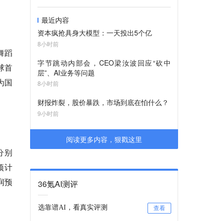
最近内容
资本疯抢具身大模型：一天投出5个亿
8小时前
舞蹈
字节跳动内部会，CEO梁汝波回应“砍中
球首
层”、AI业务等问题
为国
8小时前
财报炸裂，股价暴跌，市场到底在怕什么？
9小时前
阅读更多内容，狠戳这里
分别
司预计
利润预
36氪AI测评
选靠谱AI，看真实评测
查看