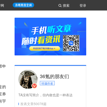
评网
搜索
登录
票申
36氪的朋友们
特邀作者
提的
证券
TA没有写简介，但内敛也是一种表达
有宇
发表文章
50078
篇