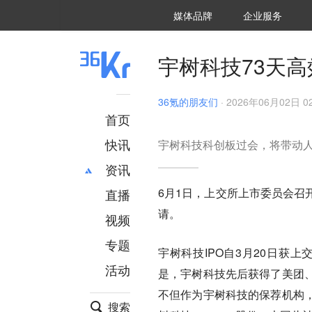
36氪Auto
数字时氪
企业号
未来消费
智能涌现
未来城市
启动Power on
媒体品牌
企业服务
企服点评
36氪出海
36氪研究院
潮生TIDE
36氪企服点评
36Kr研究院
36氪财经
职场bonus
36碳
后浪研究所
36Kr创新咨询
暗涌Waves
硬氪
氪睿研究院
宇树科技73天
36氪的朋友们
·
2026年06月02日 02
首页
快讯
宇树科技科创板过会，将带动
资讯
6月1日，上交所上市委员会召
直播
最新
推荐
请。
创投
财经
视频
汽车
AI
专题
宇树科技IPO自3月20日获
科技
项目推荐
活动
专精特新
安徽
是，宇树科技先后获得了美团
不但作为宇树科技的保荐机构
搜索