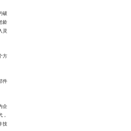
的破
老龄
入灵
个方
部件
内企
代，
件技