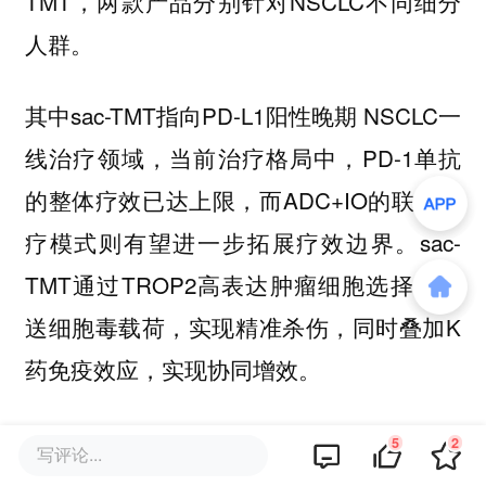
TMT，两款产品分别针对NSCLC不同细分
人群。
其中sac-TMT指向PD-L1阳性晚期 NSCLC一
线治疗领域，当前治疗格局中，PD-1单抗
的整体疗效已达上限，而ADC+IO的联合治
疗模式则有望进一步拓展疗效边界。sac-
TMT通过TROP2高表达肿瘤细胞选择性递
送细胞毒载荷，实现精准杀伤，同时叠加K
药免疫效应，实现协同增效。
此次公布的研究共计入组413例患者，其中
5
2
写评论...
鳞状NSCLC患者占比约40%。经BICR评