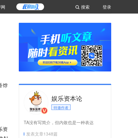
评网
搜索
登录
香饽
娱乐资本论
特邀作者
TA没有写简介，但内敛也是一种表达
乐资
发表文章
1348
篇