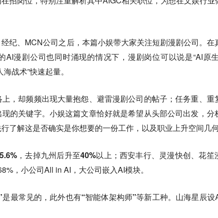
在招岗位，特别注重解析其中AIGC相关职位，为想在文娱行业做
。
经纪、MCN公司之后，本篇小娱带大家关注短剧漫剧公司。在
的AI漫剧公司也同时涌现的情况下，漫剧岗位可以说是“AI原生
人海战术”快速起量。
络上，却频频出现大量抱怨、避雷漫剧公司的帖子；任务重、重
出现的关键字。小娱这篇文章恰好就是希望从头部公司出发，分
先行了解这是否确实是你想要的一份工作，以及职业上升空间几
5.6%，去掉九州后升至40%以上
；西安丰行、灵漫快创、花笙
8%，小公司All in AI，大公司嵌入AI模块。
”是最常见的，此外也有“智能体架构师”等新工种
。山海星辰设A