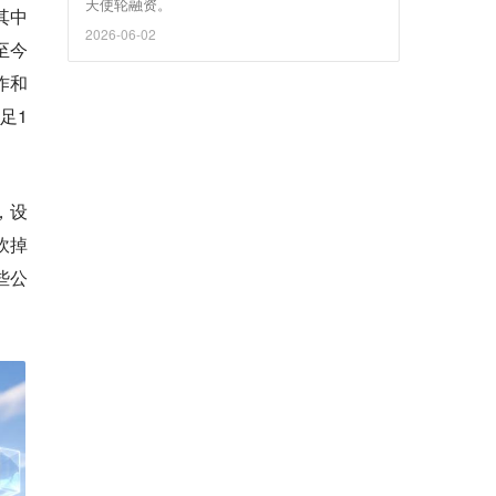
天使轮融资。
其中
2026-06-02
至今
作和
足1
，设
砍掉
些公