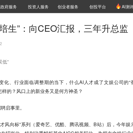
创投发布
项目推荐
核心服务
LP源计划
政府服务
投资人服务
创业者服务
创投平台
AI测
36氪Pro
VClub
VClub投资机构库
创投氪堂
城市之窗
投资机构职位推介
企业入驻
投资人认证
管培生”：向CEO汇报，三年升总监
2
低”
变化、行业面临调整期的当下，什么AI人才成了文娱公司的“
是怎样的？风口上的新业务又是何方神圣？
招聘启事里。
“人才风向标”系列（爱奇艺、优酷、腾讯视频、B站）后，今年娱