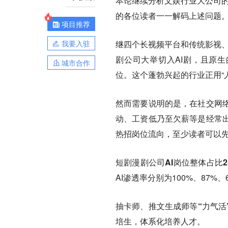
本论继续分析文娱行业大公司的
的各位读者一一解码上述问题
项目推荐
我要入驻
继四个长视频平台和传统影视、
剧公司大举切入AI剧，且原生
城市合作
位。这个蓬勃兴起的行业正用“
然而需要说明的是，在社交网
动、工资低乃至欠薪等是经常
热招岗位流向，至少读者可以
短剧漫剧公司AI岗位整体占比2
AI渗透率分别为100%、87%、6
抽卡师、推文生成师等“力气活
培生，体系化培养人才。