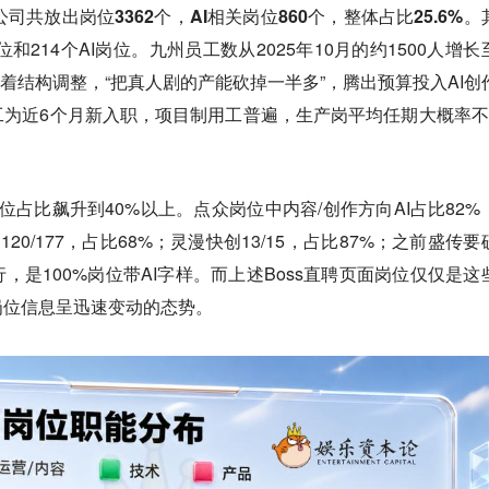
公司共放出岗位3362个，AI相关岗位860个，整体占比25.6%
。
和214个AI岗位。九州员工数从2025年10月的约1500人增长
随着结构调整，“把真人剧的产能砍掉一半多”，腾出预算投入AI创
工为近6个月新入职，项目制用工普遍，生产岗平均任期大概率不
位占比飙升到40%以上。点众岗位中内容/创作方向AI占比82%
120/177，占比68%；灵漫快创13/15，占比87%；之前盛传要
，是100%岗位带AI字样。而上述Boss直聘页面岗位仅仅是这
岗位信息呈迅速变动的态势。