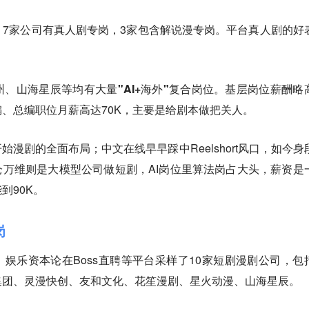
。7家公司有真人剧专岗，3家包含解说漫专岗。平台真人剧的好
、山海星辰等均有大量"AI+海外"复合岗位
。基层岗位薪酬略
、总编职位月薪高达70K，主要是给剧本做把关人。
始漫剧的全面布局；中文在线早早踩中Reelshort风口，如今身
仑万维则是大模型公司做短剧，AI岗位里算法岗占大头，薪资是
到90K。
岗
日，娱乐资本论在Boss直聘等平台采样了10家短剧漫剧公司，包
集团、灵漫快创、友和文化、花笙漫剧、星火动漫、山海星辰。