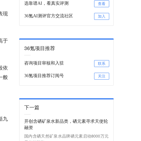
选靠谱AI，看真实评测
查看
表现
36氪AI测评官方交流社区
加入
高于
36氪项目推荐
咨询项目审核和入驻
联系
段依
一般
36氪项目推荐订阅号
关注
下一篇
括九
开创含硒矿泉水新品类，硒元素寻求天使轮
融资
国内含硒天然矿泉水品牌硒元素启动8000万元