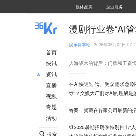
36氪Auto
数字时氪
企业号
未来消费
智能涌现
未来城市
启动Power on
媒体品牌
企业服务
企服点评
36氪出海
36氪研究院
潮生TIDE
36氪企服点评
36Kr研究院
36氪财经
职场bonus
36碳
后浪研究所
36Kr创新咨询
暗涌Waves
硬氪
氪睿研究院
漫剧行业卷“AI
娱乐资本论
·
2026年06月02日 07:2
首页
快讯
人海战术的背后：门槛和工资“双
资讯
在AI快速迭代、受众需求急剧
直播
最新
推荐
饽”？文娱大厂们对AI的理解
创投
财经
视频
汽车
AI
专题
答案，就藏在各家公司最新的
科技
项目推荐
活动
专精特新
安徽
继2025暑期招聘季特别推出
搜索