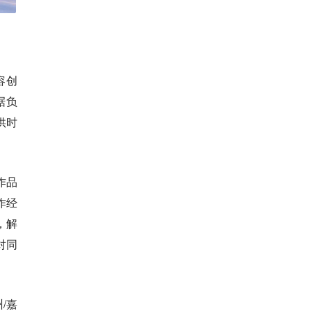
容创
据负
供时
作品
作经
，解
对同
/嘉