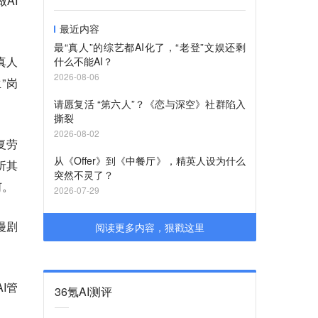
AI
最近内容
最“真人”的综艺都AI化了，“老登”文娱还剩
真人
什么不能AI？
2026-08-06
”岗
请愿复活 “第六人”？《恋与深空》社群陷入
撕裂
2026-08-02
复劳
从《Offer》到《中餐厅》，精英人设为什么
析其
突然不灵了？
何。
2026-07-29
漫剧
阅读更多内容，狠戳这里
I管
36氪AI测评