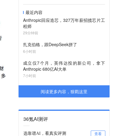
最近内容
Anthropic回应造芯，327万年薪招揽芯片工
程师
29分钟前
扎克伯格，跟DeepSeek拼了
6小时前
成立仅7个月，英伟达投的新公司，拿下
Anthropic 680亿AI大单
7小时前
阅读更多内容，狠戳这里
36氪AI测评
选靠谱AI，看真实评测
查看