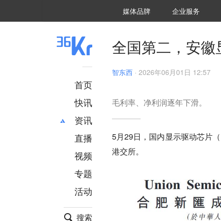
36氪Auto
数字时氪
企业号
未来消费
智能涌现
未来城市
启动Power on
媒体品牌
企业服务
企服点评
36氪出海
36氪研究院
潮生TIDE
36氪企服点评
36Kr研究院
36氪财经
职场bonus
36碳
后浪研究所
36Kr创新咨询
暗涌Waves
硬氪
氪睿研究院
全国第二，安徽
智东西
·
2026年06月01日 12:57
首页
快讯
毛利率、净利润逐年下滑。
资讯
5月29日，国内显示驱动芯片（
直播
最新
推荐
港交所。
创投
财经
视频
汽车
AI
专题
科技
项目推荐
活动
专精特新
安徽
搜索