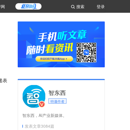
评网
搜索
登录
递表
智东西
特邀作者
智东西，AI产业新媒体。
发表文章
3084
篇