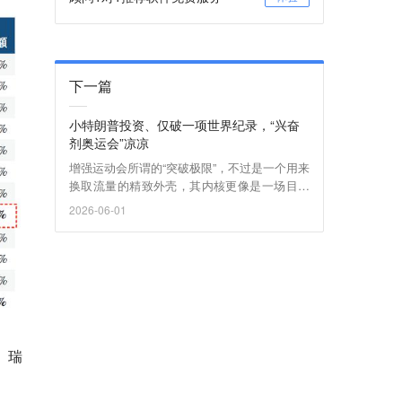
下一篇
小特朗普投资、仅破一项世界纪录，“兴奋
剂奥运会”凉凉
增强运动会所谓的“突破极限”，不过是一个用来
换取流量的精致外壳，其内核更像是一场目标
明确、转化链路清晰的“药品展会”。
2026-06-01
、瑞
。