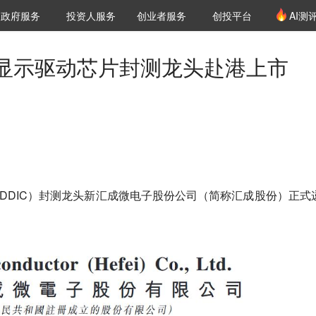
创投发布
项目推荐
核心服务
LP源计划
政府服务
投资人服务
创业者服务
创投平台
AI测
36氪Pro
VClub
VClub投资机构库
创投氪堂
城市之窗
投资机构职位推介
企业入驻
投资人认证
显示驱动芯片封测龙头赴港上市
DDIC）封测龙头
新汇成微电子股份公司（简称汇成股份）
正式