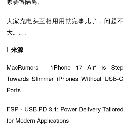
家赛博隔离。
大家充电头互相用用就完事儿了，问题不
大。。。
来源
MacRumors - 'iPhone 17 Air' is Step
Towards Slimmer iPhones Without USB-C
Ports
FSP - USB PD 3.1: Power Delivery Tailored
for Modern Applications