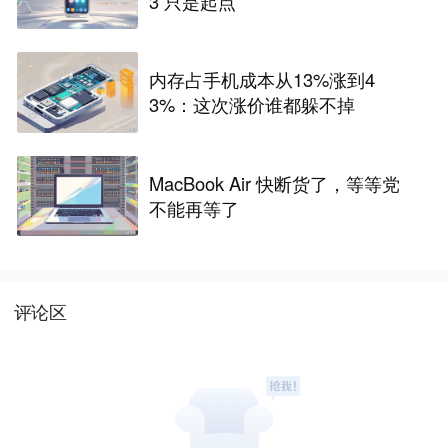
3 只是起点
内存占手机成本从13%涨到4
3%：这次涨价谁都躲不掉
MacBook Air 快断货了，等等党
不能再等了
评论区