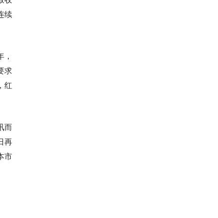
连续
5年，
要求
，红
讯而
日再
本市