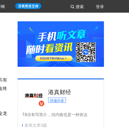
评网
搜索
登录
共有
核终
港真财经
特邀作者
金龙
TA没有写简介，但内敛也是一种表达
发表文章
3
篇