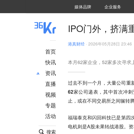
36氪Auto
数字时氪
企业号
未来消费
智能涌现
未来城市
启动Power on
媒体品牌
企业服务
企服点评
36氪出海
36氪研究院
潮生TIDE
36氪企服点评
36Kr研究院
36氪财经
职场bonus
36碳
后浪研究所
36Kr创新咨询
暗涌Waves
硬氪
氪睿研究院
IPO门外，挤满
港真财经
·
2026年05月28日 23:46
首页
快讯
本月62家企业，52家多次寻求
资讯
过去不到一个月，大量公司重
直播
最新
推荐
62家公司递表，其中首次冲刺
创投
财经
视频
汽车
AI
止，或在不同交易所之间辗转
专题
科技
项目推荐
活动
专精特新
安徽
福瑞泰克和闪回科技已是第四
电机则是A股未果转战港股。
搜索