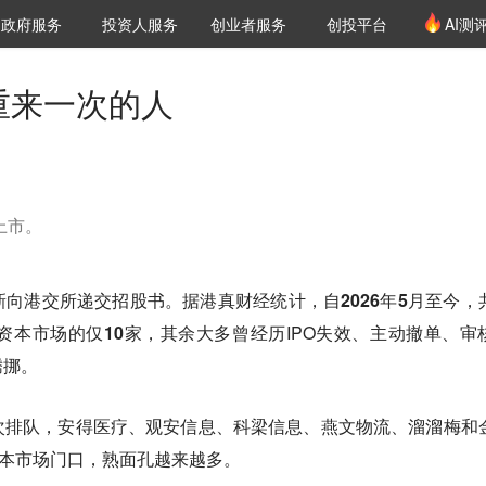
创投发布
项目推荐
核心服务
LP源计划
政府服务
投资人服务
创业者服务
创投平台
AI测
36氪Pro
VClub
VClub投资机构库
创投氪堂
城市之窗
投资机构职位推介
企业入驻
投资人认证
重来一次的人
上市。
新向港交所递交招股书。据港真财经统计，自
2026年5月至今，
资本市场的仅10家，
其余大多曾经历IPO失效、主动撤单、审
腾挪。
次排队
，安得医疗、观安信息、科梁信息、燕文物流、溜溜梅和
资本市场门口，熟面孔越来越多。