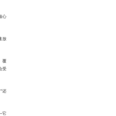
核心
速放
、覆
会受
“还
—它