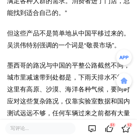
满足各种人群的需求。消费者进了门店，总
能找到适合自己的。”
但这些产品不是简单地从中国平移过来的。
吴洪伟特别强调的一个词是“敬畏市场”。
墨西哥的路况与中国的平整公路截然不同，
城市里减速带到处都是，下雨天排水不畅。
这里有高原、沙漠、海洋各种气候，要同时
应对这些复杂路况，仅靠实验室数据和国内
测试远远不够，任何车辆过来之前都有大量
的研发人员在墨西哥做几个月的路试，还要
51
12
写评论...
做媒体试乘试驾、经销商试驾，确保每款产