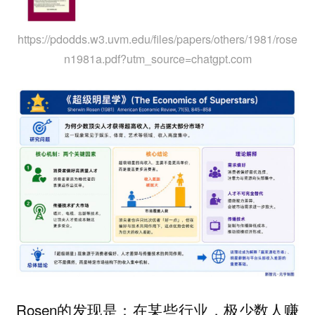
https://pdodds.w3.uvm.edu/files/papers/others/1981/rose
n1981a.pdf?utm_source=chatgpt.com
Rosen的发现是：在某些行业，极少数人赚