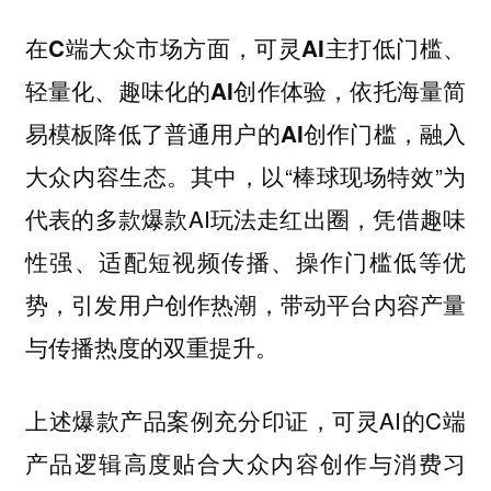
在C端大众市场方面，可灵AI主打低门槛、
轻量化、趣味化的AI创作体验，依托海量简
易模板降低了普通用户的AI创作门槛，融入
。其中，以“棒球现场特效”为
大众内容生态
代表的多款爆款AI玩法走红出圈，凭借趣味
性强、适配短视频传播、操作门槛低等优
势，引发用户创作热潮，带动平台内容产量
与传播热度的双重提升。
上述爆款产品案例充分印证，可灵AI的C端
产品逻辑高度贴合大众内容创作与消费习