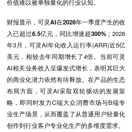
价值难以被单独量化的行业认知。
财报显示，
可灵AI在2026年一季度产生的收
；2026
入已超过6.5亿元，同比增速超300%
年3月，可灵AI年化收入运行率(ARR)近5亿
美元，相较去年同期增长了4倍。当前可灵
AI相关业务收入呈爆发式增长，表明其巨大
的商业化潜力依然有待释放。在产品的生态
布局方面，可灵AI采取双轮驱动的发展策
略，即同时发力C端大众消费市场与B端专
业生产场景，从而覆盖了从普通用户轻量化
创作到行业客户专业化生产的多维度需求。