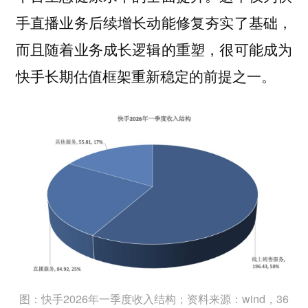
手直播业务后续增长动能修复夯实了基础，
而且随着业务成长逻辑的重塑，很可能成为
快手长期估值框架重新稳定的前提之一。
图：快手2026年一季度收入结构；资料来源：wind，36