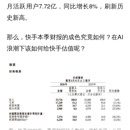
月活跃用户7.72亿，同比增长8%，刷新历
史新高。
那么，快手本季财报的成色究竟如何？在AI
浪潮下该如何给快手估值呢？