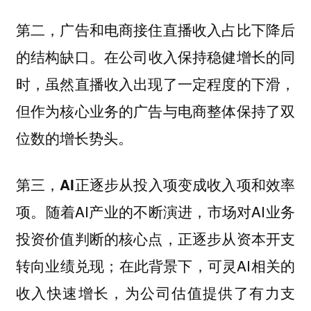
第二，广告和电商接住直播收入占比下降后
。在公司收入保持稳健增长的同
的结构缺口
时，虽然直播收入出现了一定程度的下滑，
但作为核心业务的广告与电商整体保持了双
位数的增长势头。
第三，AI正逐步从投入项变成收入项和效率
。随着AI产业的不断演进，市场对AI业务
项
投资价值判断的核心点，正逐步从资本开支
转向业绩兑现；在此背景下，可灵AI相关的
收入快速增长，为公司估值提供了有力支