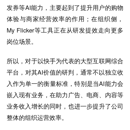
发券等AI能力，主要起到了提升用户的购物
体验与商家经营效率的作用；在组织侧，
My Flicker等工具正在从研发提效走向更多
岗位场景。
所以，对于以快手为代表的大型互联网综合
平台，对其AI价值的研判，通常不以独立收
入作为单一的衡量标准，特别是当AI能力会
嵌入现有业务，在助力广告、电商、内容等
业务收入增长的同时，也进一步提升了公司
整体的组织运营效率。