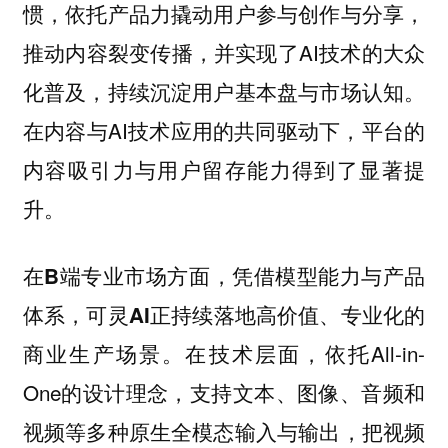
惯，依托产品力撬动用户参与创作与分享，
推动内容裂变传播，并实现了AI技术的大众
化普及，持续沉淀用户基本盘与市场认知。
在内容与AI技术应用的共同驱动下，平台的
内容吸引力与用户留存能力得到了显著提
升。
在B端专业市场方面，凭借模型能力与产品
体系，可灵AI正持续落地高价值、专业化的
。在技术层面，依托All-in-
商业生产场景
One的设计理念，支持文本、图像、音频和
视频等多种原生全模态输入与输出，把视频