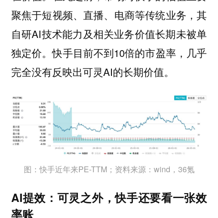
聚焦于短视频、直播、电商等传统业务，其
自研AI技术能力及相关业务价值长期未被单
独定价。快手目前不到10倍的市盈率，几乎
完全没有反映出可灵AI的长期价值。
图：快手近年来PE-TTM；资料来源：wind，36氪
AI提效：可灵之外，快手还要看一张效
率账