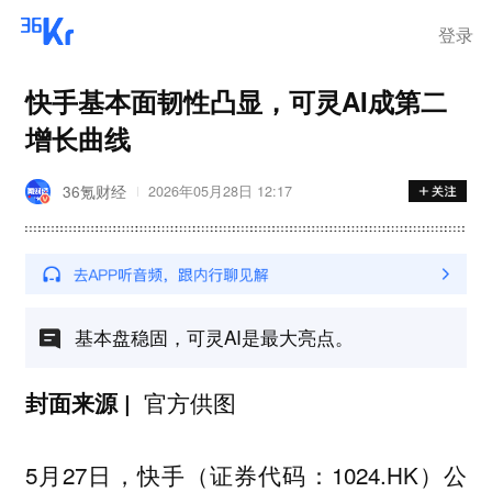
登录
快手基本面韧性凸显，可灵AI成第二
增长曲线
36氪财经
2026年05月28日 12:17
基本盘稳固，可灵AI是最大亮点。
封面来源 |
官方供图
5月27日，快手（证券代码：1024.HK）公