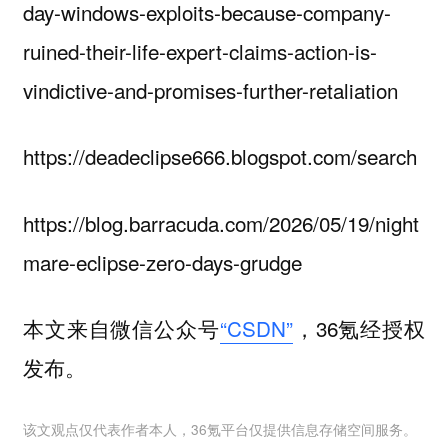
day-windows-exploits-because-company-
ruined-their-life-expert-claims-action-is-
vindictive-and-promises-further-retaliation
https://deadeclipse666.blogspot.com/search
https://blog.barracuda.com/2026/05/19/night
mare-eclipse-zero-days-grudge
本文来自微信公众号
“CSDN”
，36氪经授权
发布。
该文观点仅代表作者本人，36氪平台仅提供信息存储空间服务。