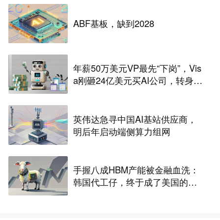
ABF基板，缺到2028
年薪50万美元VP最先“下岗”，Vis
a刚砸24亿美元买AI公司，转身裁
2600人，还“先砍高管”？
英伟达急寻中国AI基站供应商，
明后年启动端侧算力组网
手握八成HBM产能被金融血洗：
韩国代工仔，终于成了美国的待
宰肥羊