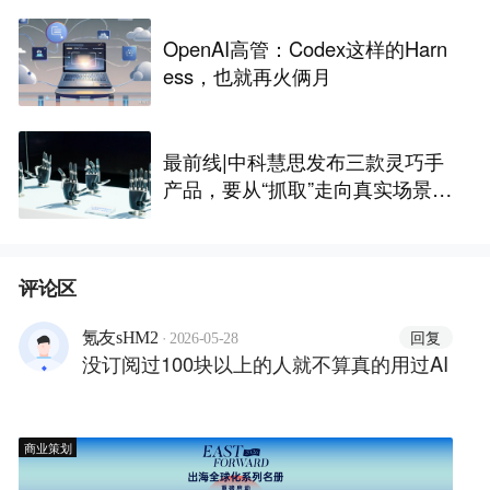
OpenAI高管：Codex这样的Harn
ess，也就再火俩月
最前线|中科慧思发布三款灵巧手
产品，要从“抓取”走向真实场景作
业
评论区
·
回复
氪友sHM2
2026-05-28
没订阅过100块以上的人就不算真的用过AI
商业策划