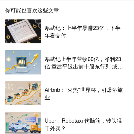
你可能也喜欢这些文章
寒武纪：上半年暴赚23亿，下半
年看交付
寒武纪上半年营收60亿，净利23
亿 章建平退出前十股东行列 或套
现百亿
Airbnb：“火热”世界杯，引爆酒旅
业
Uber：Robotaxi 伤脑筋，转头猛
干外卖？