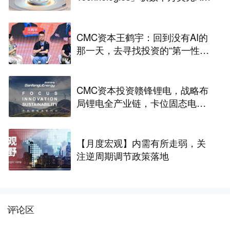
融资｜36氪首发
CMC资本王鹤宇：回到没有AI的
那一天，去寻找投资的“第一性原
理” | CMC Insights
CMC资本投资赣锋锂电，战略布
局锂电全产业链，卡位固态电池
技术前沿 | CMC Portfolios
【月度宏观】内需有所走弱，关
注逆周期调节政策落地
评论区