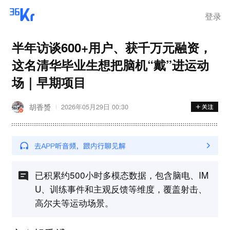
登录
半年访谈600+用户、获千万元融资，
这名清华毕业生想把脑机“戴”进运动
场｜早期项目
胡香赟
2026年05月29日 00:30
已积累约500小时多模态数据，包含脑电、IM
U、训练事件和主观反馈等维度，覆盖射击、
高尔夫等运动场景。