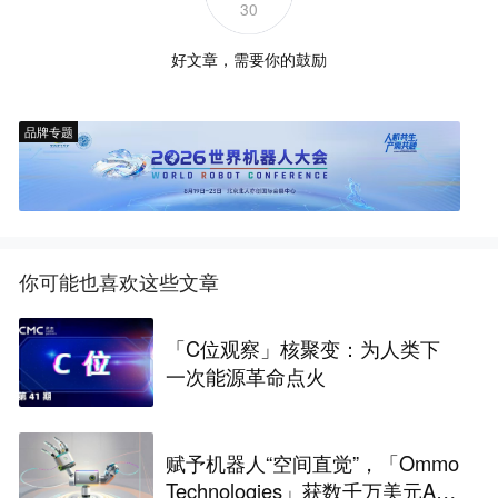
30
好文章，需要你的鼓励
品牌专题
你可能也喜欢这些文章
「C位观察」核聚变：为人类下
一次能源革命点火
赋予机器人“空间直觉”，「Ommo
Technologies」获数千万美元A轮