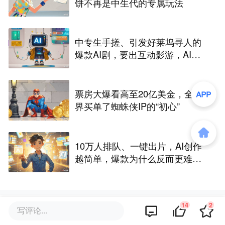
饼不再是中生代的专属玩法
中专生手搓、引发好莱坞寻人的
爆款AI剧，要出互动影游，AI剧
尽头是游戏？
票房大爆看高至20亿美金，全世
界买单了蜘蛛侠IP的“初心”
10万人排队、一键出片，AI创作
越简单，爆款为什么反而更难做
了
14
2
评论区
写评论...