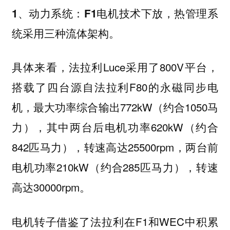
1、动力系统：F1电机技术下放，热管理系
统采用三种流体架构。
具体来看，法拉利Luce采用了800V平台，
搭载了四台源自法拉利F80的永磁同步电
机，最大功率综合输出772kW（约合1050马
力），其中两台后电机功率620kW（约合
842匹马力），转速高达25500rpm，两台前
电机功率210kW（约合285匹马力），转速
高达30000rpm。
电机转子借鉴了法拉利在F1和WEC中积累