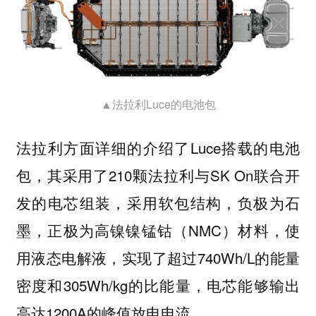
▲法拉利Luce的电池包
法拉利方面详细的介绍了Luce搭载的电池
包，其采用了210颗法拉利与SK On联合开
发的电芯组装，采用软包结构，负极为石
墨，正极为高镍镍锰钴（NMC）材料，使
用液态电解液，实现了超过740Wh/L的能量
密度和305Wh/kg的比能量，电芯能够输出
高达1200A的峰值放电电流。