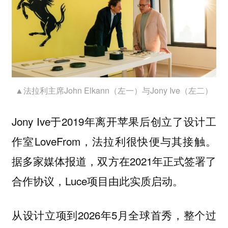
▲法拉利主席John Elkann（左一）与Jony Ive（左二）
Jony Ive于2019年离开苹果后创立了设计工
作室LoveFrom，法拉利很快便与其接触。
据多家媒体报道，双方在2021年正式签署了
合作协议，Luce项目由此实质启动。
从设计立项到2026年5月全球首秀，整个过