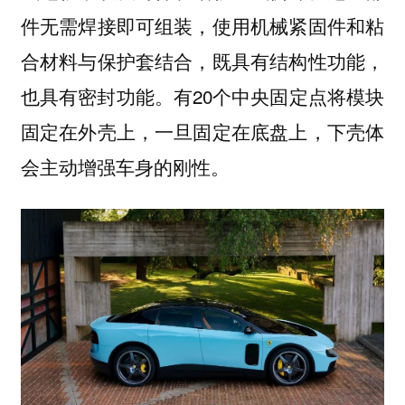
件无需焊接即可组装，使用机械紧固件和粘
合材料与保护套结合，既具有结构性功能，
也具有密封功能。有20个中央固定点将模块
固定在外壳上，一旦固定在底盘上，下壳体
会主动增强车身的刚性。