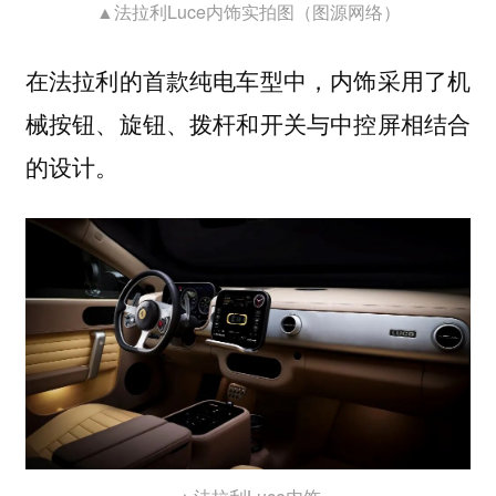
▲法拉利Luce内饰实拍图（图源网络）
在法拉利的首款纯电车型中，内饰采用了机
械按钮、旋钮、拨杆和开关与中控屏相结合
的设计。