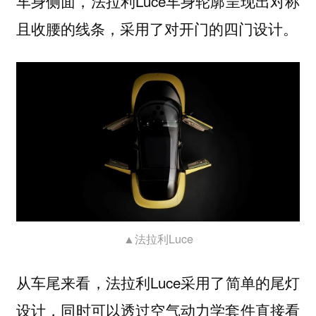
车身侧面，法拉利Luce车身轮廓呈现出对称
且收腰的线条，采用了对开门的四门设计。
▲法拉利Luce
从车尾来看，法拉利Luce采用了简单的尾灯
设计，同时可以透过空气动力学套件直接看