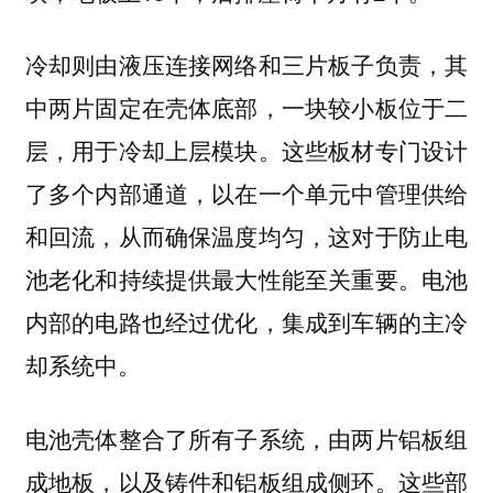
冷却则由液压连接网络和三片板子负责，其
中两片固定在壳体底部，一块较小板位于二
层，用于冷却上层模块。这些板材专门设计
了多个内部通道，以在一个单元中管理供给
和回流，从而确保温度均匀，这对于防止电
池老化和持续提供最大性能至关重要。电池
内部的电路也经过优化，集成到车辆的主冷
却系统中。
电池壳体整合了所有子系统，由两片铝板组
成地板，以及铸件和铝板组成侧环。这些部