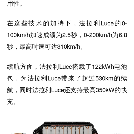
用性。
在这些技术的加持下，法拉利Luce的0-
100km/h加速成绩为2.5秒，0-200km/h为6.8
秒，最高时速可达310km/h。
续航方面，法拉利Luce搭载了122kWh电池
包，为法拉利Luce带来了超过530km的续
航，同时法拉利Luce还支持最高350kW的快
充。