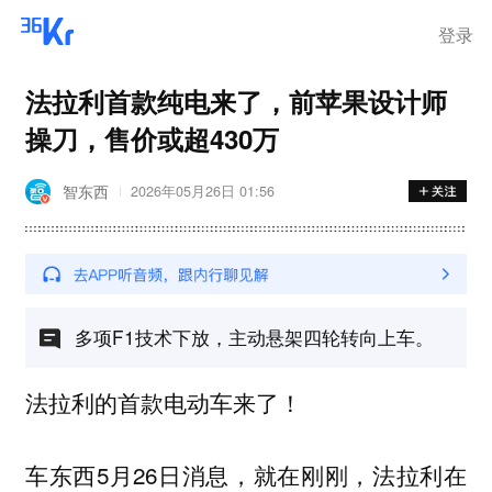
登录
法拉利首款纯电来了，前苹果设计师
操刀，售价或超430万
智东西
2026年05月26日 01:56
多项F1技术下放，主动悬架四轮转向上车。
法拉利的首款电动车来了！
车东西5月26日消息，就在刚刚，法拉利在