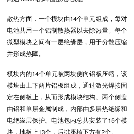
散热方面，一个模块由14个单元组成，每对
电池共用一个铝制散热器以去除热量。每个
微型模块之间有一层绝缘层，用于分散压缩
并形成热障。
模块内的14个单元被两块侧向铝板压缩，该
模块由上下两片铝板组成，通过激光焊接固
定在侧板上，从而形成模块结构。两个侧盖
由铝和单层金属制成，内部由多层热绝缘和
电绝缘层保护。电池包内总共安装了15个模
块，地板上13个，后排座椅下方有2个。