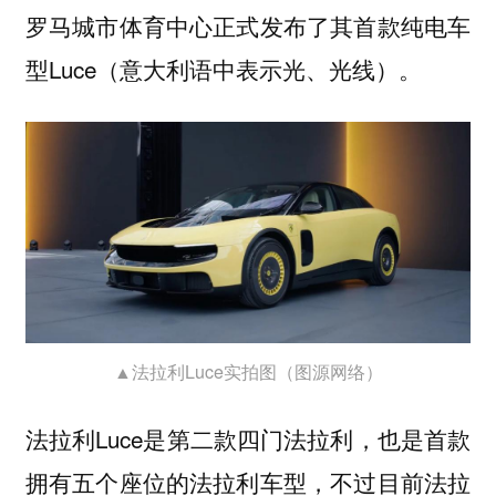
罗马城市体育中心正式发布了其首款纯电车
型Luce（意大利语中表示光、光线）。
▲法拉利Luce实拍图（图源网络）
法拉利Luce是第二款四门法拉利，也是首款
拥有五个座位的法拉利车型，不过目前法拉