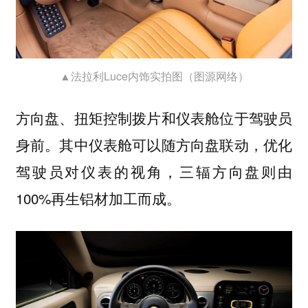
▲法拉利Luce内饰实拍图（图源网络）
方向盘、扭矩控制拨片和仪表舱位于驾驶员
身前。其中仪表舱可以随方向盘联动，优化
驾驶员对仪表的视角，三辐方向盘则由
100%再生铝材加工而成。