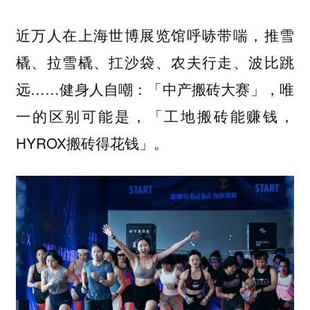
近万人在上海世博展览馆呼哧带喘，推雪
橇、拉雪橇、扛沙袋、农夫行走、波比跳
远……健身人自嘲：「中产搬砖大赛」，唯
一的区别可能是，「工地搬砖能赚钱，
HYROX搬砖得花钱」。