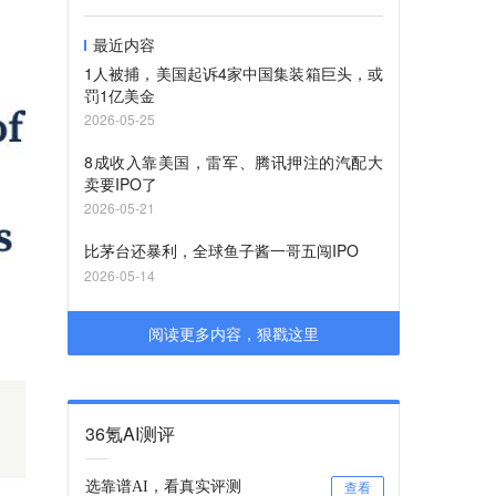
最近内容
1人被捕，美国起诉4家中国集装箱巨头，或
罚1亿美金
2026-05-25
8成收入靠美国，雷军、腾讯押注的汽配大
卖要IPO了
2026-05-21
比茅台还暴利，全球鱼子酱一哥五闯IPO
2026-05-14
阅读更多内容，狠戳这里
36氪AI测评
选靠谱AI，看真实评测
查看