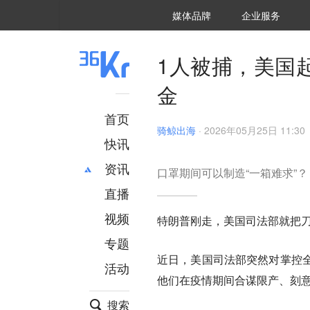
36氪Auto
数字时氪
企业号
未来消费
智能涌现
未来城市
启动Power on
媒体品牌
企业服务
企服点评
36氪出海
36氪研究院
潮生TIDE
36氪企服点评
36Kr研究院
36氪财经
职场bonus
36碳
后浪研究所
36Kr创新咨询
暗涌Waves
硬氪
氪睿研究院
1人被捕，美国
金
首页
骑鲸出海
·
2026年05月25日 11:30
快讯
资讯
口罩期间可以制造“一箱难求”？
直播
最新
推荐
创投
财经
视频
特朗普刚走，美国司法部就把
汽车
AI
专题
科技
项目推荐
近日，美国司法部突然对掌控全
活动
专精特新
安徽
他们在疫情期间合谋限产、刻
搜索