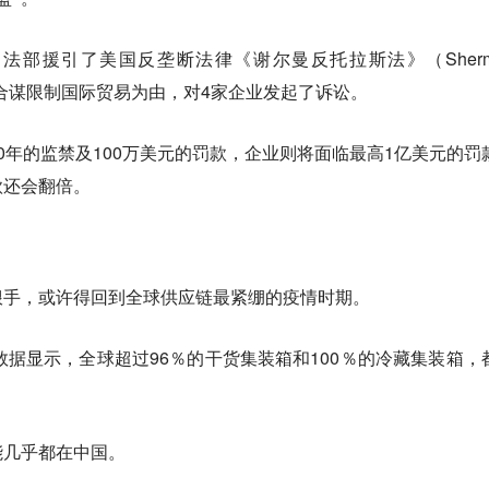
法部援引了美国反垄断法律《谢尔曼反托拉斯法》（Sherm
，以涉嫌合谋限制国际贸易为由，对4家企业发起了诉讼。
0年的监禁及100万美元的罚款，企业则将面临最高1亿美元的罚
款还会翻倍。
狠手，或许得回到
全球供应链最紧绷的疫情时期
。
的数据显示，全球超过96％的干货集装箱和100％的冷藏集装箱，
能几乎都在中国。