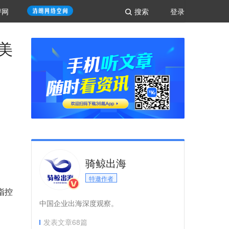
评网
搜索
登录
美
骑鲸出海
特邀作者
指控
中国企业出海深度观察。
发表文章
68
篇