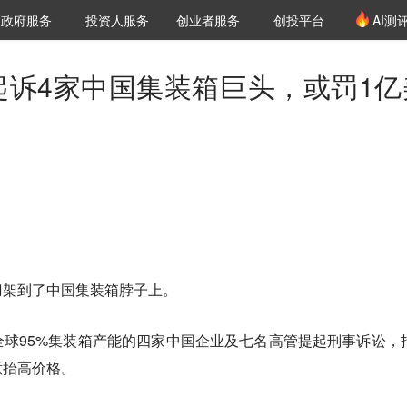
创投发布
项目推荐
核心服务
LP源计划
政府服务
投资人服务
创业者服务
创投平台
AI测
36氪Pro
VClub
VClub投资机构库
创投氪堂
城市之窗
投资机构职位推介
企业入驻
投资人认证
起诉4家中国集装箱巨头，或罚1亿
刀架到了中国集装箱脖子上。
球95%集装箱产能的四家中国企业及七名高管提起刑事诉讼，
意抬高价格
。