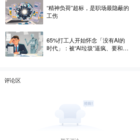
不敢第一个休
“精神负荷”超标，是职场最隐蔽的
工伤
65%打工人开始怀念「没有AI的
时代」：被“AI垃圾”逼疯、要和AI
卷效率，工作也更没意义
评论区