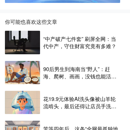
你可能也喜欢这些文章
“中产破产七件套” 刷屏全网：当
代中产，守住财富究竟有多难？
90后男生到海南当“野人”：赶
海、爬树、画画，没钱也能活得
快乐
花19.9元体验AI洗头像被山羊轮
流啃头，最后还得让店员手洗两
遍
苦等四年后，这条“全网最孤独地