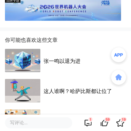
你可能也喜欢这些文章
张一鸣以退为进
这人谁啊？哈萨比斯都让位了
王思聪半年投6家公司，王健林继
1
59
19
写评论...
续搞文旅，王家两代人各谋出路