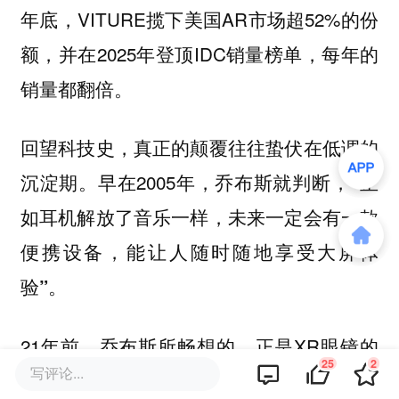
年底，VITURE揽下美国AR市场超52%的份
额，并在2025年登顶IDC销量榜单，每年的
销量都翻倍。
回望科技史，真正的颠覆往往蛰伏在低调的
沉淀期。早在2005年，乔布斯就判断，
“正
如耳机解放了音乐一样，未来一定会有一款
便携设备，能让人随时随地享受大屏体
验”。
21年前，乔布斯所畅想的，正是XR眼镜的
25
2
写评论...
原型。尽管他没能亲手实现这个梦想，如