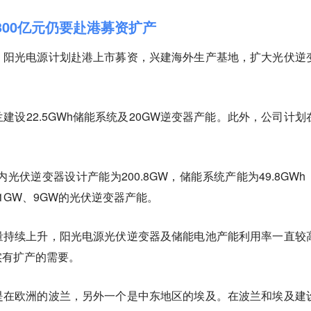
300亿元仍要赴港募资扩产
，阳光电源计划赴港上市募资，兴建海外生产基地，扩大光伏逆
建设22.5GWh储能系统及20GW逆变器产能。此外，公司计划
内光伏逆变器设计产能为200.8GW，储能系统产能为49.8GWh
1GW、9GW的光伏逆变器产能。
量持续上升，阳光电源光伏逆变器及储能电池产能利用率一直较
实有扩产的需要。
是在欧洲的波兰，另外一个是中东地区的埃及。在波兰和埃及建