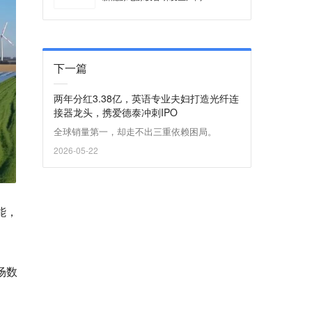
下一篇
两年分红3.38亿，英语专业夫妇打造光纤连
接器龙头，携爱德泰冲刺IPO
全球销量第一，却走不出三重依赖困局。
2026-05-22
能，
场数