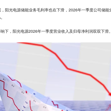
，阳光电源储能业务毛利率也在下滑，2026年一季度公司储能
%。
响下，阳光电源2026年一季度营业收入及归母净利润双双下滑