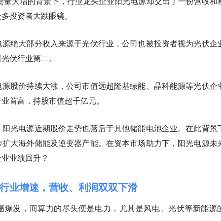
出货量大增的背景下，行业龙头企业阳光电源却交出了一份营收和
众多投资者大跌眼镜。
电源绝大部分收入来源于光伏行业，公司也被投资者视为光伏企
居光伏行业第二。
电源股价持续大涨，公司市值远超隆基绿能、晶科能源等光伏企
行业首富，持股市值超千亿元。
，阳光电源近期股价走势也落后于其他储能电池企业。在此背景
步扩大海外储能及逆变器产能。
在资本市场助力下，阳光电源未
企业业绩回升？
行业增速，营收、利润双双下滑
大幅爆发，而算力的尽头便是电力，尤其是风电、光伏等新能源