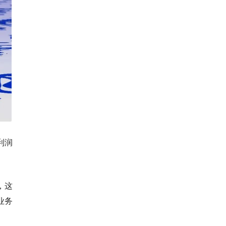
利润
，这
业务