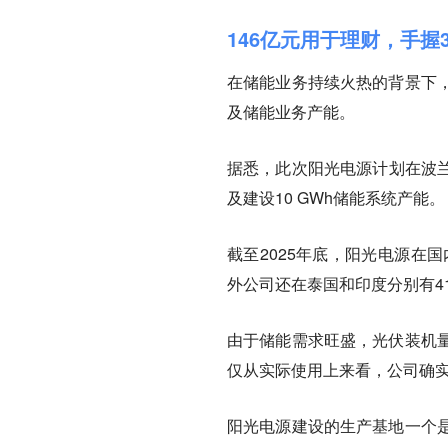
146亿元用于理财，手握
在储能业务持续火热的背景下
及储能业务产能。
据悉，此次阳光电源计划在波兰
及建设10 GWh储能系统产能。
截至2025年底，阳光电源在国
外公司还在泰国和印度分别有4
由于储能需求旺盛，光伏装机
仅从实际使用上来看，公司确
阳光电源建设的生产基地一个