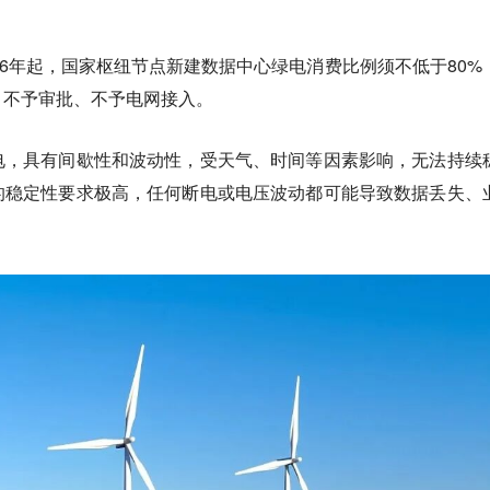
26年起，国家枢纽节点新建数据中心绿电消费比例须不低于80%
目不予审批、不予电网接入。
电，具有间歇性和波动性，受天气、时间等因素影响，无法持续
的稳定性要求极高，任何断电或电压波动都可能导致数据丢失、