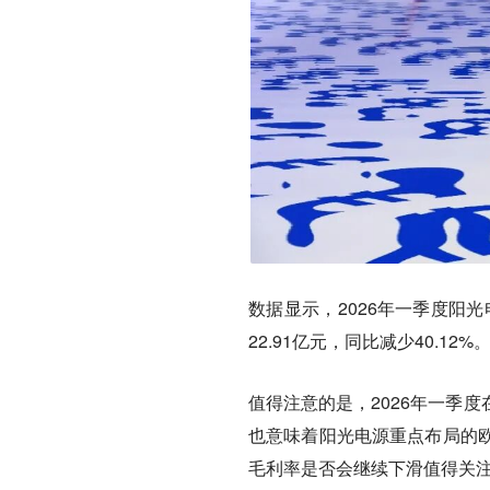
数据显示，2026年一季度阳光
22.91亿元，同比减少40.12%
值得注意的是，2026年一季
也意味着阳光电源重点布局的
毛利率是否会继续下滑值得关