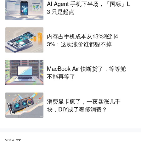
AI Agent 手机下半场，「国标」L
3 只是起点
内存占手机成本从13%涨到4
3%：这次涨价谁都躲不掉
MacBook Air 快断货了，等等党
不能再等了
消费显卡疯了，一夜暴涨几千
块，DIY成了奢侈消费？