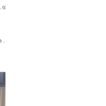
，仅
价，