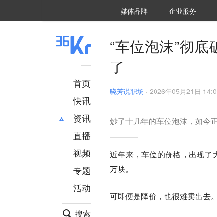
36氪Auto
数字时氪
企业号
未来消费
智能涌现
未来城市
启动Power on
媒体品牌
企业服务
企服点评
36氪出海
36氪研究院
潮生TIDE
36氪企服点评
36Kr研究院
36氪财经
职场bonus
36碳
后浪研究所
36Kr创新咨询
暗涌Waves
硬氪
氪睿研究院
“车位泡沫”彻
了
首页
晓芳说职场
·
2026年05月21日 14:0
快讯
资讯
炒了十几年的车位泡沫，如今
直播
最新
推荐
创投
财经
视频
近年来，车位的价格，出现了大
汽车
AI
万块。
专题
科技
项目推荐
活动
专精特新
安徽
可即便是降价，也很难卖出去
搜索