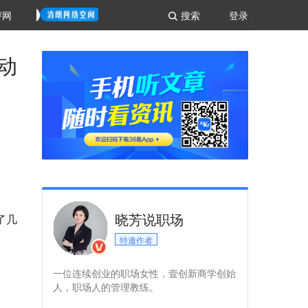
评网
搜索
登录
动
晓芳说职场
了几
特邀作者
一位连续创业的职场女性，壹创新商学创始
人，职场人的管理教练。