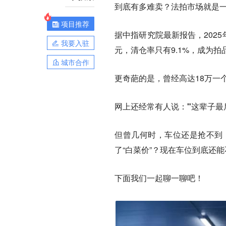
到底有多难卖？法拍市场就是
项目推荐
据中指研究院最新报告，2025
我要入驻
元，清仓率只有9.1%，
成为拍
城市合作
更奇葩的是，曾经高达18万一
网上还经常有人说：
"这辈子最
但曾几何时，车位还是抢不到
了“白菜价”？现在车位到底还
下面我们一起聊一聊吧！