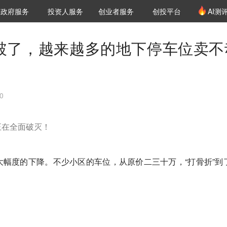
创投发布
项目推荐
核心服务
LP源计划
政府服务
投资人服务
创业者服务
创投平台
AI测
36氪Pro
VClub
VClub投资机构库
创投氪堂
城市之窗
投资机构职位推介
企业入驻
投资人认证
底破了，越来越多的地下停车位卖不
0
正在全面破灭！
幅度的下降。不少小区的车位，从原价二三十万，“打骨折”到
。