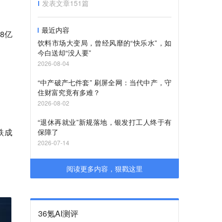
发表文章
151
篇
最近内容
8亿
饮料市场大变局，曾经风靡的“快乐水”，如
今白送却“没人要”
2026-08-04
“中产破产七件套” 刷屏全网：当代中产，守
住财富究竟有多难？
2026-08-02
“退休再就业”新规落地，银发打工人终于有
跌成
保障了
2026-07-14
阅读更多内容，狠戳这里
36氪AI测评