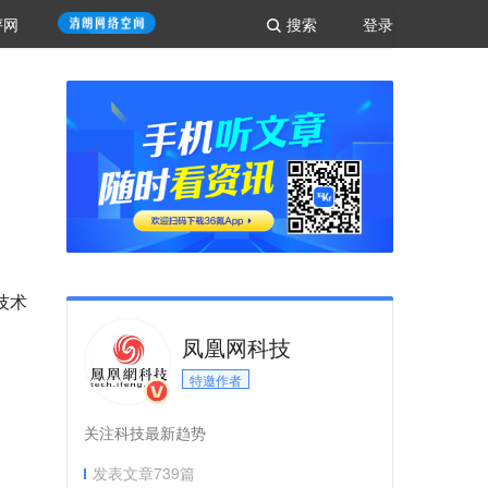
评网
搜索
登录
技术
凤凰网科技
特邀作者
关注科技最新趋势
发表文章
739
篇