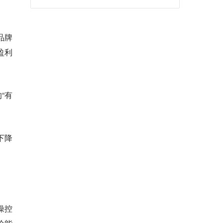
品牌
盈利
“有
下降
操控