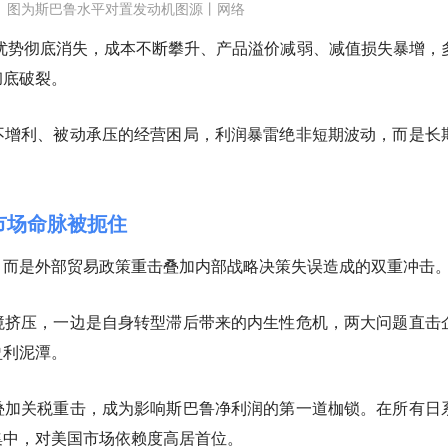
图为斯巴鲁水平对置发动机图源丨网络
利优势彻底消失，成本不断攀升、产品溢价减弱、减值损失暴增，
彻底破裂。
不增利、被动承压的经营困局，利润暴雷绝非短期波动，而是长
市场命脉被扼住
，而是外部贸易政策重击叠加内部战略决策失误造成的双重冲击
境挤压，一边是自身转型滞后带来的内生性危机，两大问题直击
盈利泥潭。
叠加关税重击，成为影响斯巴鲁净利润的第一道枷锁。在所有日
集中，对美国市场依赖度高居首位。