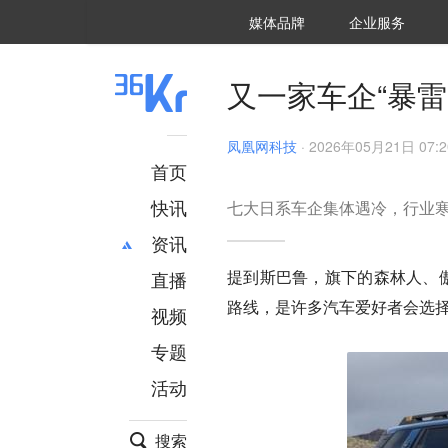
36氪Auto
数字时氪
企业号
未来消费
智能涌现
未来城市
启动Power on
媒体品牌
企业服务
企服点评
36氪出海
36氪研究院
潮生TIDE
36氪企服点评
36Kr研究院
36氪财经
职场bonus
36碳
后浪研究所
36Kr创新咨询
暗涌Waves
硬氪
氪睿研究院
又一家车企“暴雷
凤凰网科技
·
2026年05月21日 07:2
首页
快讯
七大日系车企集体遇冷，行业
资讯
提到斯巴鲁，旗下的森林人、傲
直播
最新
推荐
路线，是许多汽车爱好者会选
创投
财经
视频
汽车
AI
专题
科技
项目推荐
活动
专精特新
安徽
搜索