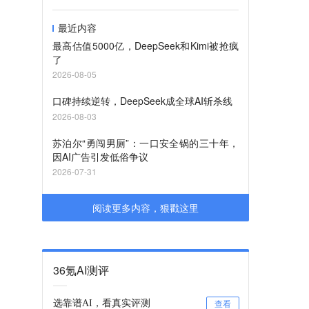
最近内容
最高估值5000亿，DeepSeek和Kimi被抢疯
了
2026-08-05
口碑持续逆转，DeepSeek成全球AI斩杀线
2026-08-03
苏泊尔“勇闯男厕”：一口安全锅的三十年，
因AI广告引发低俗争议
2026-07-31
阅读更多内容，狠戳这里
36氪AI测评
选靠谱AI，看真实评测
查看