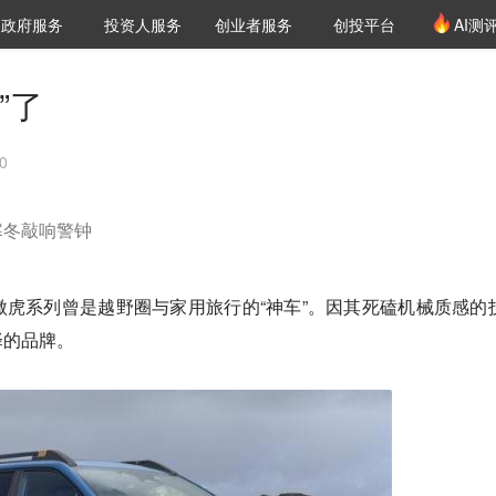
创投发布
项目推荐
核心服务
LP源计划
政府服务
投资人服务
创业者服务
创投平台
AI测
36氪Pro
VClub
VClub投资机构库
创投氪堂
城市之窗
投资机构职位推介
企业入驻
投资人认证
”了
0
寒冬敲响警钟
虎系列曾是越野圈与家用旅行的“神车”。因其死磕机械质感的
择的品牌。