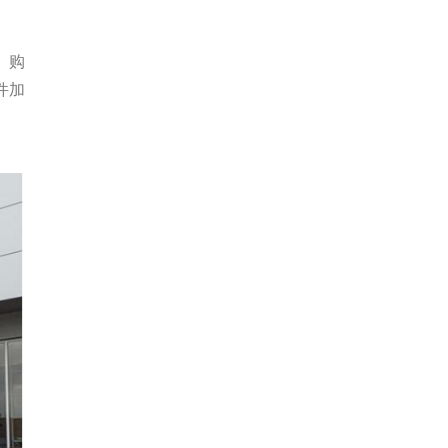
、购
件加