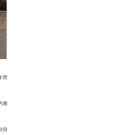
年营
为激
。
业自