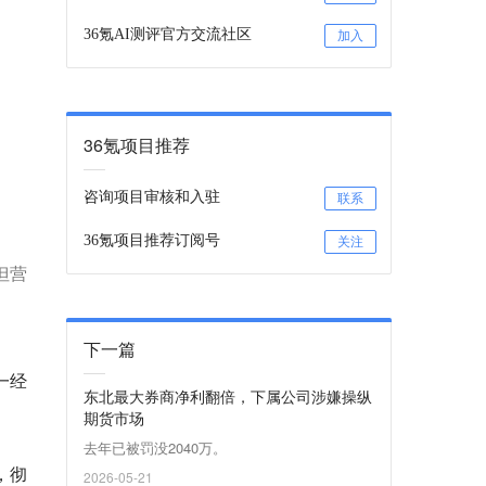
36氪AI测评官方交流社区
加入
36氪项目推荐
咨询项目审核和入驻
联系
36氪项目推荐订阅号
关注
但营
下一篇
一经
东北最大券商净利翻倍，下属公司涉嫌操纵
期货市场
去年已被罚没2040万。
，彻
2026-05-21