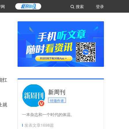
评网
搜索
登录
能扛
新周刊
特邀作者
上就
一本杂志和一个时代的体温。
发表文章
1698
篇