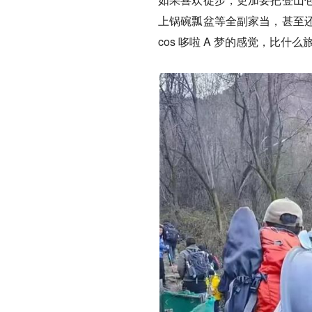
上锅碗瓢盆等全副家当，甚至
cos 哆啦 A 梦的感觉，比