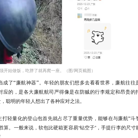
顶开始做饭，吃胖了就再爬一座。（图/网页截图）
当成了“廉航神器”。
年轻的朋友们想多去看看世界，廉航往往
对应的，是各大廉航航司严得像是在防贼的行李规定和昂贵的
贵，聪明的年轻人想出了各种应对之法。
主打轻量化的登山包首先就占尽了重量优势，能够在与廉航“斗
胜算。
一般来说，软包比硬箱更容易“钻空子”，手提行李的尺寸
重。