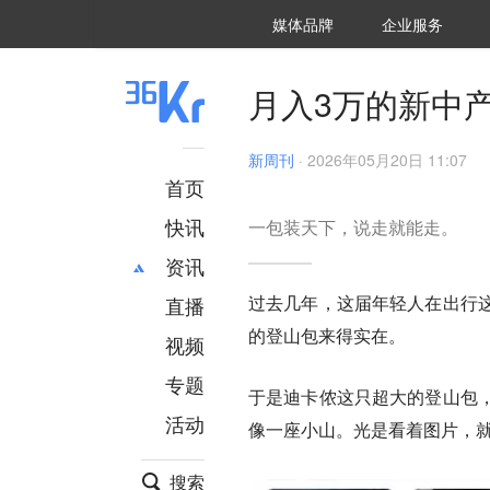
36氪Auto
数字时氪
企业号
未来消费
智能涌现
未来城市
启动Power on
媒体品牌
企业服务
企服点评
36氪出海
36氪研究院
潮生TIDE
36氪企服点评
36Kr研究院
36氪财经
职场bonus
36碳
后浪研究所
36Kr创新咨询
暗涌Waves
硬氪
氪睿研究院
月入3万的新中产
新周刊
·
2026年05月20日 11:07
首页
快讯
一包装天下，说走就能走。
资讯
过去几年，这届年轻人在出行
直播
最新
推荐
的登山包来得实在。
创投
财经
视频
汽车
AI
专题
于是迪卡侬这只超大的登山包
科技
项目推荐
活动
专精特新
安徽
像一座小山。
光是看着图片，就
搜索