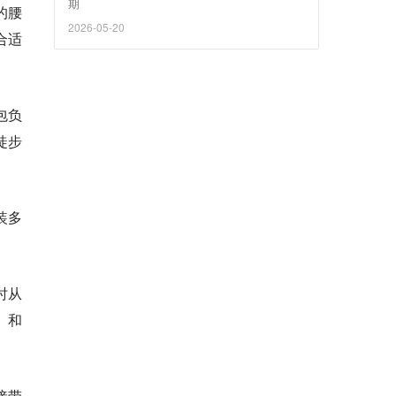
期
的腰
2026-05-20
合适
包负
徒步
装多
时从
。
和
接带