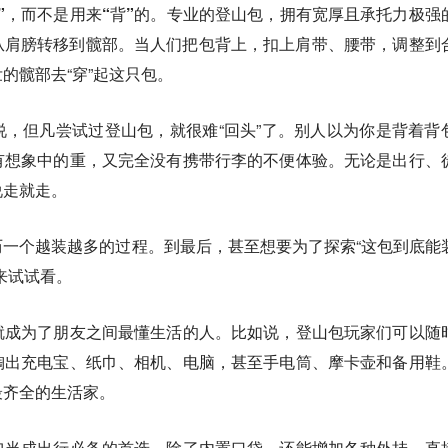
”，而不是用来“背”的。
专业的登山包，拥有宽厚且承托力极强
量从肩膀转移到髋部。当人们把包背上，扣上肩带、腰带，调整到
的髋部去“穿”起这只包。
，但凡尝试过登山包，就很难“回头”了。别人以为你是背着背
有想象中的重，又完全没有携带行李的不便体验。无论是出行、
说走就走。
一个越装越多的过程。到最后，甚至想要为了探索“这包到底能
来试试看。
就成为了朋友之间最懂生活的人。
比如说，登山包玩家们可以随
掏出充电宝、纸巾、相机、电脑，甚至手电筒、摩卡壶和备用鞋
最齐全的生活家。
包当成出行必备的首选。除了内置口袋，还能增加各种外挂。直