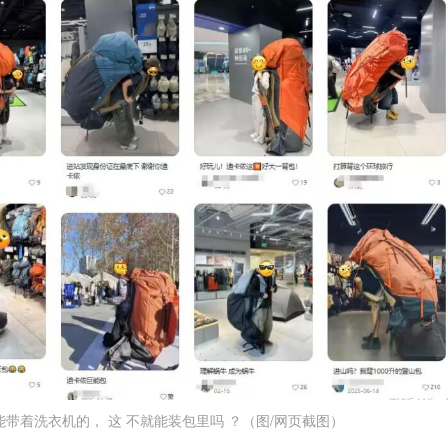
能带着洗衣机的， 这 不就能装包里吗 ？（图/网页截图）