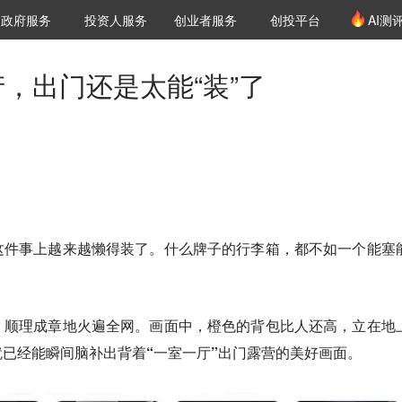
创投发布
项目推荐
核心服务
LP源计划
政府服务
投资人服务
创业者服务
创投平台
AI测
36氪Pro
VClub
VClub投资机构库
创投氪堂
城市之窗
投资机构职位推介
企业入驻
投资人认证
，出门还是太能“装”了
这件事上越来越懒得装了。什么牌子的行李箱，都不如一个能塞
，顺理成章地火遍全网。画面中，橙色的背包比人还高，立在地
已经能瞬间脑补出背着“一室一厅”出门露营的美好画面。