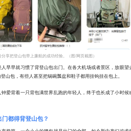
纷分享把登山包带上廉航的成功经验。（图/网页截图）
轻人早早就习惯了背登山包出门。在各大机场或者景区，放眼望
的登山包，有些人甚至把锅碗瓢盆和鞋子都用挂钩挂在包上。
人钟爱背着一只背包满世界乱跑的年轻人，终于也长成了小时候
，出门都得背登山包？
热衷极简，一个小小的腰包就是出门的全部。
如今新中产们追求