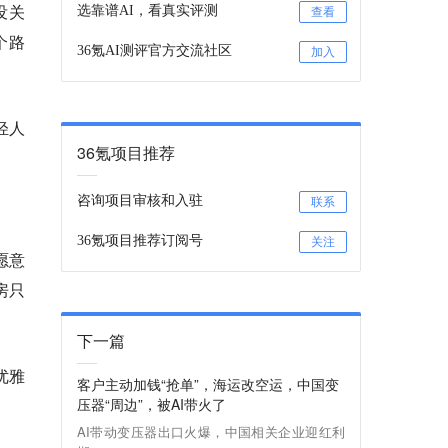
没关
选靠谱AI，看真实评测
查看
个路
36氪AI测评官方交流社区
加入
轻人
36氪项目推荐
咨询项目审核和入驻
联系
36氪项目推荐订阅号
关注
愿意
房只
下一篇
优雅
客户主动加钱“抢单”，海运改空运，中国变
压器“周边”，被AI带火了
AI带动变压器出口火爆，中国相关企业迎红利