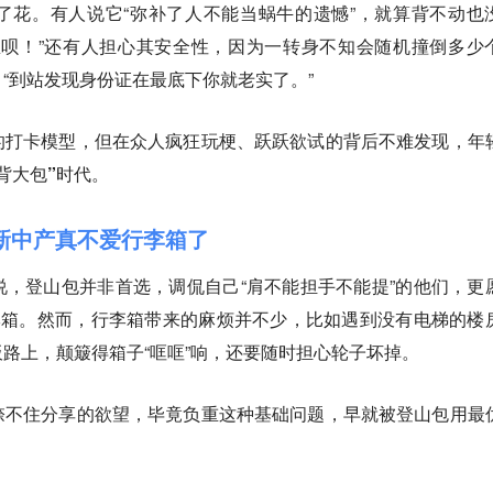
了花。有人说它“弥补了人不能当蜗牛的遗憾”，就算背不动也
里呗！”还有人担心其安全性，因为一转身不知会随机撞倒多少
“到站发现身份证在最底下你就老实了。”
的打卡模型，但在众人疯狂玩梗、跃跃欲试的背后不难发现，
年
背大包”时代。
届新中产真不爱行李箱了
，登山包并非首选，调侃自己“肩不能担手不能提”的他们，更
李箱。然而，行李箱带来的麻烦并不少，比如遇到没有电梯的楼
路上，颠簸得箱子“哐哐”响，还要随时担心轮子坏掉。
捺不住分享的欲望，毕竟负重这种基础问题，早就被登山包用最