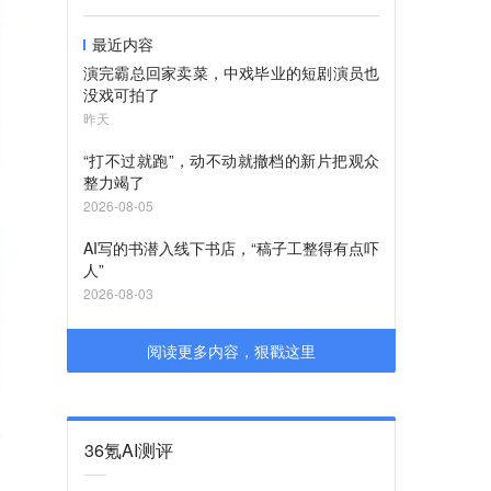
最近内容
演完霸总回家卖菜，中戏毕业的短剧演员也
没戏可拍了
昨天
“打不过就跑”，动不动就撤档的新片把观众
整力竭了
2026-08-05
AI写的书潜入线下书店，“稿子工整得有点吓
人”
2026-08-03
阅读更多内容，狠戳这里
36氪AI测评