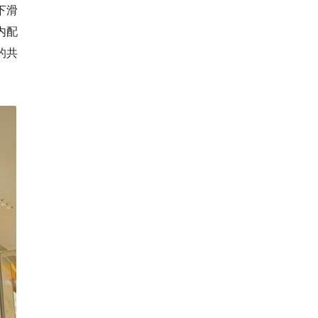
下滑
内配
的共