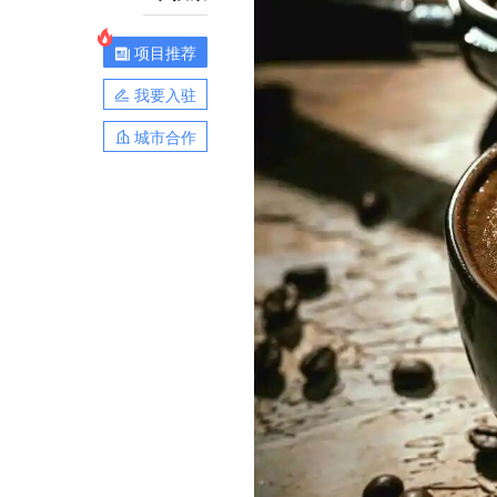
项目推荐
我要入驻
城市合作