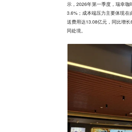
示，2026年第一季度，瑞幸咖啡
3.6%；成本端压力主要体现
送费用达13.08亿元，同比增
同处境。