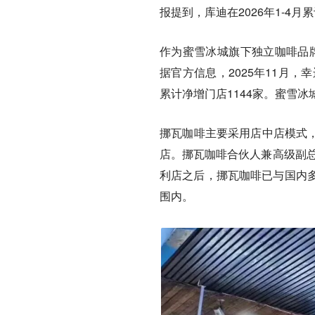
报提到，库迪在2026年1-4
作为蜜雪冰城旗下独立咖啡品牌
据官方信息，2025年11月，
累计净增门店1144家。蜜雪
挪瓦咖啡主要采用店中店模式，
店。挪瓦咖啡合伙人兼高级副总裁
利店之后，挪瓦咖啡已与国内
围内。