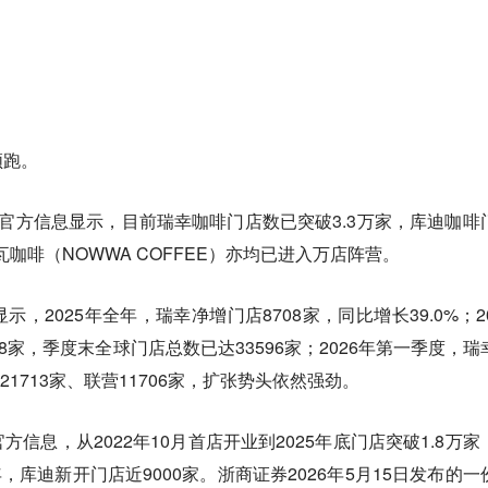
领跑。
官方信息显示，目前瑞幸咖啡门店数已突破3.3万家，库迪咖啡
瓦咖啡（NOWWA COFFEE）亦均已进入万店阵营。
，2025年全年，瑞幸净增门店8708家，同比增长39.0%；20
8家，季度末全球门店总数已达33596家；2026年第一季度，瑞
21713家、联营11706家，扩张势头依然强劲。
信息，从2022年10月首店开业到2025年底门店突破1.8万家
年，库迪新开门店近9000家。浙商证券2026年5月15日发布的一