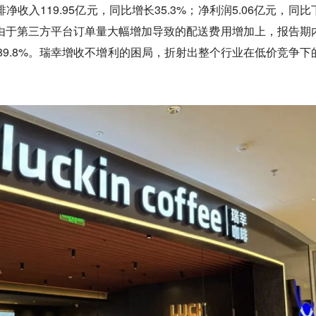
净收入119.95亿元，同比增长35.3%；净利润5.06亿元，同比
在由于第三方平台订单量大幅增加导致的配送费用增加上，报告期
长89.8%。瑞幸增收不增利的困局，折射出整个行业在低价竞争下