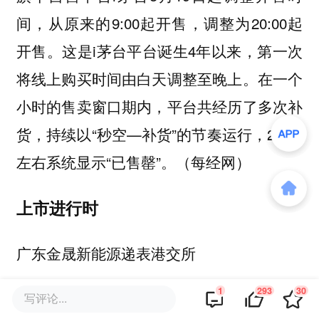
间，从原来的9:00起开售，调整为20:00起
开售。这是i茅台平台诞生4年以来，第一次
将线上购买时间由白天调整至晚上。在一个
小时的售卖窗口期内，平台共经历了多次补
货，持续以“秒空—补货”的节奏运行，20:50
左右系统显示“已售罄”。（每经网）
上市进行时
广东金晟新能源递表港交所
1
293
30
写评论...
36氪获悉，据港交所文件，广东金晟新能源