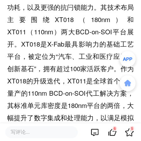
功耗，以及更强的抗闩锁能力。其技术布局
主要围绕XT018（180nm）和
XT011（110nm）两大BCD-on-SOI平台展
开。XT018是X-Fab最具影响力的基础工艺
平台，被定位为“汽车、工业和医疗应用的
创新基石”，拥有超过100家活跃客户。作为
XT018的升级迭代，XT011是全球首个实现
量产的110nm BCD-on-SOI代工解决方案，
其标准单元库密度是180nm平台的两倍，大
幅提升了数字集成和处理能力，以满足模拟
应用中对更高性能数字控制的需求。
6
5
写评论...