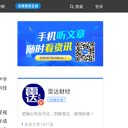
评网
搜索
登录
声学
科技
雷达财经
特邀作者
星视
把脉公司全方位，扫除雷点，发现价值！
年成
发表文章
1641
篇