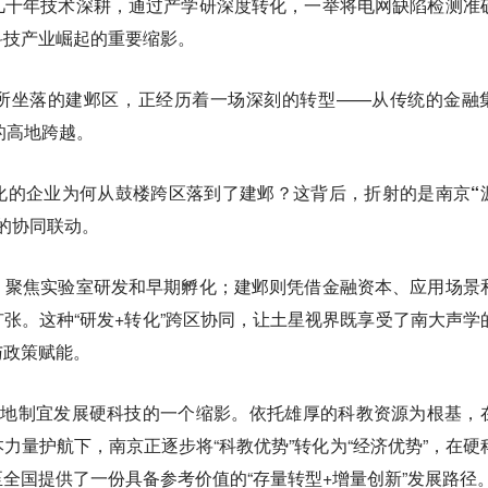
几十年技术深耕，通过产学研深度转化，一举将电网缺陷检测准
科技产业崛起的重要缩影。
所坐落的建邺区，正经历着一场深刻的转型——从传统的金融
的高地跨越。
化的企业为何从鼓楼跨区落到了建邺？
这背后，折射的是南京“
的协同联动。
，聚焦实验室研发和早期孵化；建邺则凭借金融资本、应用场景
张。这种“研发+转化”跨区协同，让土星视界既享受了南大声学
与政策赋能。
因地制宜发展硬科技的一个缩影。依托雄厚的科教资源为根基，
力量护航下，南京正逐步将“科教优势”转化为“经济优势”，在硬
全国提供了一份具备参考价值的“存量转型+增量创新”发展路径