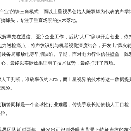
+产业”的铁三角模式，而以土星视界创始人陈双辉为代表的声学
不搞噱头，专注于垂直场景的技术落地。
辉早先在通信、医疗企业工作，后从“大厂”辞职开启创业，依
力巡检痛点，将声纹识别与机器视觉深度结合，开发出“风火轮
网装备局部放电等早期缺陷。早期，面对电力行业信任壁垒，陈
耐心，最终以实际效果证明了技术优势，最终打开了市场。
人工判断，准确率仅约70%，而土星视界的技术将这一数据提
障风险。
期预警同样是一个全球性行业难题，传统手段长期依赖人工目检
缺陷。
星视界团队耗时两年，研发出可识别强噪声背景下特征声纹的核