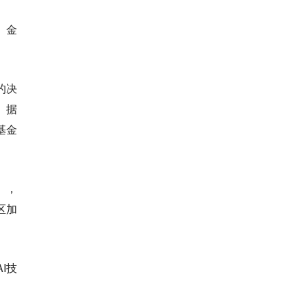
、金
的决
。
据
基金
》，
区加
I技