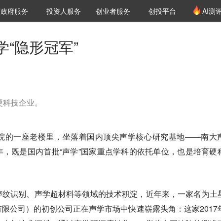
创投发布
项目推荐
核心服务
LP源计划
政府服务
投资人服务
创业者服务
创投平台
AI测
36氪Pro
VClub
VClub投资机构库
创投氪堂
城市之窗
投资机构职位推介
企业入驻
投资人认证
“隐形冠军”
硬科技企业。
院的一座老楼里，坐落着国内顶尖声学核心研究基地——南大
，既是国内首批“声学”国家重点学科的依托单位，也是培育硬
声纹识别、声学超材料等领域的技术积淀，近年来，一家名为土
限公司）的初创公司正在声学市场中快速崭露头角：这家2017