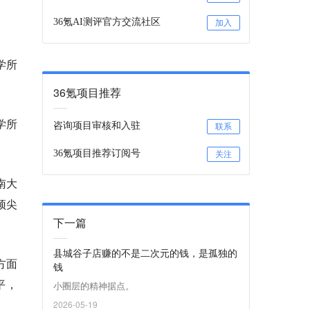
36氪AI测评官方交流社区
加入
学所
36氪项目推荐
学所
咨询项目审核和入驻
联系
36氪项目推荐订阅号
关注
南大
顶尖
下一篇
县城谷子店赚的不是二次元的钱，是孤独的
方面
钱
平，
小圈层的精神据点。
2026-05-19