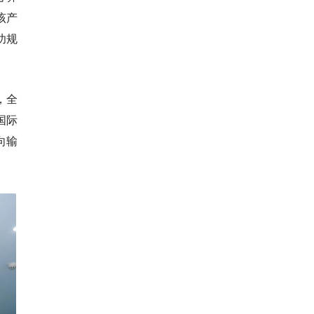
该产
功规
，全
国际
向输