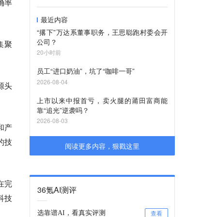
确率
最近内容
“撂下”万达系董事职务，王思聪跑村委会开
公司？
集聚
20小时前
员工“进口奶油”，坑了“咖啡一哥”
2026-08-04
源头
上市以来中报首亏，卖火腿的莆田富商能
靠“追光”逆袭吗？
2026-08-03
和产
的技
阅读更多内容，狠戳这里
在完
36氪AI测评
科技
。
选靠谱AI，看真实评测
查看