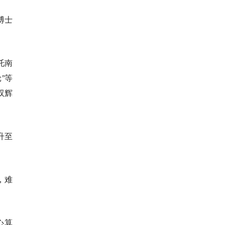
博士
托南
”等
双辉
升至
，难
心算