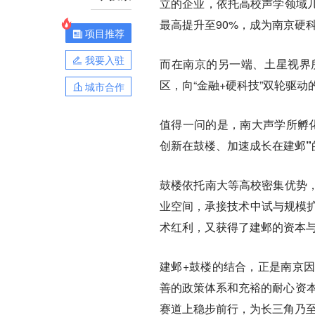
立的企业，依托高校声学领域
最高提升至90%，成为南京硬
项目推荐
我要入驻
而在南京的另一端、土星视界
区，向“金融+硬科技”双轮驱动
城市合作
值得一问的是，南大声学所孵
创新在鼓楼、加速成长在建邺”
鼓楼依托南大等高校密集优势
业空间，承接技术中试与规模扩
术红利，又获得了建邺的资本
建邺+鼓楼的结合，正是南京
善的政策体系和充裕的耐心资本
赛道上稳步前行，为长三角乃至