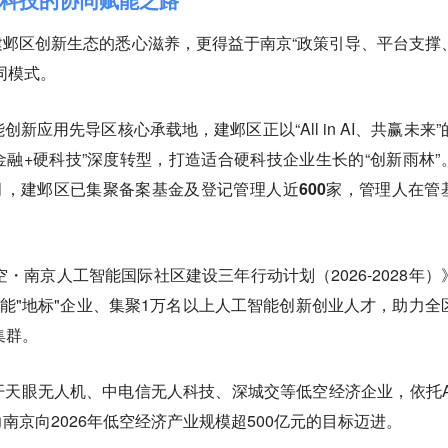
邺区创新生态的悉心滋养，更得益于南京“政策引导、平台支撑
同模式。
新应用先导区核心承载地，建邺区正以“All in AI、共赢未来”
“金融+硬科技”深度转型，打造适合硬科技企业生长的“创新雨林”
2月，建邺区已集聚备案基金及登记管理人近600家，管理人在管
时空・南京人工智能国际社区建设三年行动计划（2026-2028年）
工智能"地标"企业、集聚1万名以上人工智能创新创业人才，助力全
集群。
天眼无人机、中电信无人科技、深城交等低空经济企业，依托A
南京向2026年低空经济产业规模超500亿元的目标迈进。