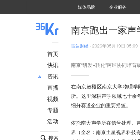
36氪Auto
数字时氪
企业号
未来消费
智能涌现
未来城市
启动Power on
媒体品牌
企业服务
企服点评
36氪出海
36氪研究院
潮生TIDE
36氪企服点评
36Kr研究院
36氪财经
职场bonus
36碳
后浪研究所
36Kr创新咨询
暗涌Waves
硬氪
氪睿研究院
南京跑出一家声学
雷达财经
·
2026年05月19日 05:09
首页
快讯
南京“研发+转化”跨区协同培育
资讯
在南京鼓楼区南京大学物理学
直播
最新
推荐
所。这里深耕声学领域七十余年
创投
财经
视频
汽车
AI
细分赛道企业的重要摇篮。
专题
科技
项目推荐
活动
专精特新
安徽
依托南大声学所在信号处理、
界（全名：南京土星视界科技有
搜索