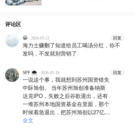
评论区
·
回复
😀
2026-05-21
海力士赚翻了知道给员工喝汤分红，你不
发吗，不发就别营销了
·
回复
SPF 🌨
2026-05-19
一说这个事，我就想到苏州国资错失
中际旭创。 当年苏州旭创准备纳斯
达克IPO，失败之后谷歌退出，还有
一堆苏州本地国资基金在里面，那个
时候着急退出，把苏州旭创以27亿的
低价卖给了山东中际装备，改名中际
全文
旭创。现在人家市值万亿了。 假如