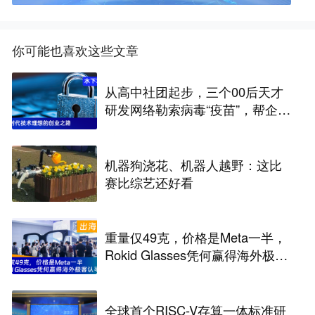
你可能也喜欢这些文章
从高中社团起步，三个00后天才
研发网络勒索病毒“疫苗”，帮企业
从黑客手中“抢”数据 | 水下项目
机器狗浇花、机器人越野：这比
赛比综艺还好看
重量仅49克，价格是Meta一半，
Rokid Glasses凭何赢得海外极客
认可？
全球首个RISC-V存算一体标准研