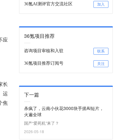
36氪AI测评官方交流社区
加入
36氪项目推荐
不应
咨询项目审核和入驻
联系
36氪项目推荐订阅号
关注
家长
、运
下一篇
个焦
杀疯了，云南小伙花3000块手搓AI短片，
火遍全球
国产“爱死机”来了？
2026-05-18