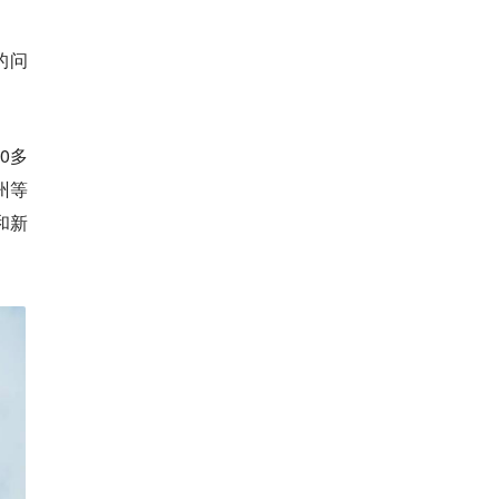
的问
0多
州等
和新