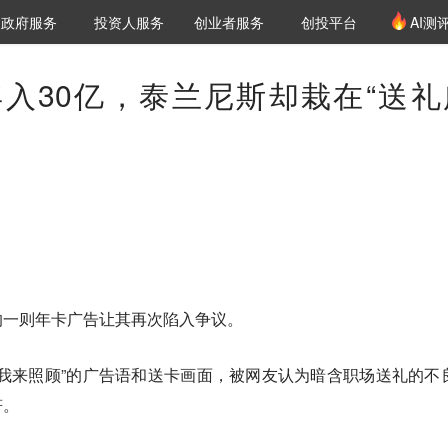
创投发布
项目推荐
核心服务
LP源计划
政府服务
投资人服务
创业者服务
创投平台
AI测
36氪Pro
VClub
VClub投资机构库
创投氪堂
城市之窗
投资机构职位推介
企业入驻
投资人认证
入30亿，泰兰尼斯却栽在“送礼
的一则年卡广告让其再次陷入争议。
我来照顾”的广告语和送卡画面，被网友认为暗含职场送礼的不
符。