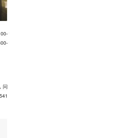
0-
0-
，问
41