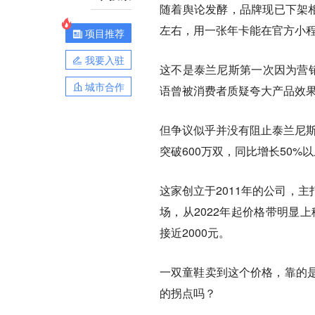
随着舆论发酵，品牌现已下架相
左右，用一张年卡能在官方小
项目推荐
我要入驻
这不是泰兰尼斯第一次因为营销
城市合作
语曾被消费者质疑夸大产品效果
但争议似乎并没有阻止泰兰尼斯
突破600万双，同比增长50%
这家创立于2011年的公司，
场，从2022年起价格带明显
接近2000元。
一双童鞋卖到这个价格，靠的
的拐点吗？