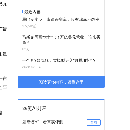
5元
最近内容
星巴克卖身、库迪踩刹车，只有瑞幸不敢停
17小时前
广告
马斯克再画“大饼”：1万亿美元营收，谁来买
单？
昨天
销量
一个月9款旗舰，大模型进入“月抛”时代？
。
2026-08-04
开市
阅读更多内容，狠戳这里
甚至
36氪AI测评
路上
选靠谱AI，看真实评测
查看