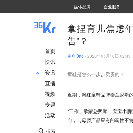
36氪Auto
数字时氪
企业号
未来消费
智能涌现
未来城市
启动Power on
媒体品牌
企业服务
企服点评
36氪出海
36氪研究院
潮生TIDE
36氪企服点评
36Kr研究院
36氪财经
职场bonus
36碳
后浪研究所
36Kr创新咨询
暗涌Waves
硬氪
氪睿研究院
拿捏育儿焦虑年
告”？
首页
定焦One
·
2026年05月18日 02:49
快讯
资讯
童鞋是怎么一步步卖贵的？
直播
最新
推荐
创投
财经
视频
近期，网红童鞋品牌泰兰尼斯
汽车
AI
专题
科技
项目推荐
“工作上承蒙您照顾，宝宝小脚
活动
专精特新
安徽
向，与母婴产品应有的调性不
搜索