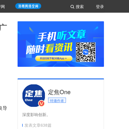
评网
搜索
登录
广
定焦One
特邀作者
良导
深度影响创新。
发表文章
638
篇