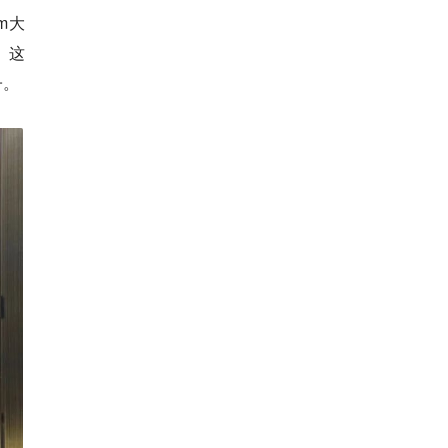
m大
。这
子。