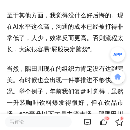
至于其他方面，我觉得没什么好后悔的。现
在AI水平这么高，沟通的成本已经被打得非
常低了，人少，效率反而更高。否则流程太
长，大家很容易“屁股决定脑袋”。
当然，隅田川现在的组织力肯定没有达到完
美。有时候也会出现一件事推进不够快的情
况。举个例子，年前我们复盘时觉得，虽然
一升装咖啡饮料爆发得很好，但在饮品市
场，500毫升以下才是主流市场。那隅田川
40
9
写评论...
在这个阶段要怎么做小规格，用什么包装、