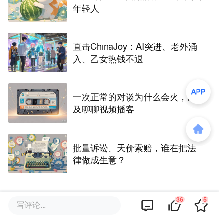
年轻人
直击ChinaJoy：AI突进、老外涌
入、乙女热钱不退
一次正常的对谈为什么会火，以
及聊聊视频播客
批量诉讼、天价索赔，谁在把法
律做成生意？
36
5
写评论...
评论区