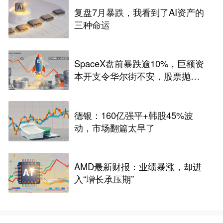
复盘7月暴跌，我看到了AI资产的
三种命运
SpaceX盘前暴跌逾10%，巨额资
本开支令华尔街不安，股票抛
售“难以抗拒”
德银：160亿强平+韩股45%波
动，市场翻篇太早了
AMD最新财报：业绩暴涨，却进
入“增长承压期”